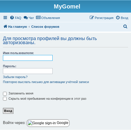
MyGomel
Регистрация
FAQ
Чат
Объявления
Р
е
г
и
с
т
р
а
ц
и
я
Вход
П
На главную
Список форумов
о
Для просмотра профилей вы должны быть
и
авторизованы.
с
Имя пользователя:
к
Пароль:
Забыли пароль?
Повторно выслать письмо для активации учётной записи
Запомнить меня
Скрыть моё пребывание на конференции в этот раз
Войти через:
Google