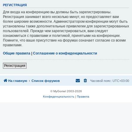
Р
Е
Г
И
С
Т
Р
А
Ц
И
Я
Для входа на конференцию вы должны быть зарегистрированы.
Регистрация занимает всего несколько минут, но предоставляет вам
более широкие возможности. Администратором конференции могут быть
установлены также дополнительные привилегии для зарегистрированных
пользователей. Прежде чем зарегистрироваться, вам следует
ознакомиться с правилами и политикой, принятыми на конференции.
Помните, что ваше присутствие на форумах означает согласие со всеми
правилами.
Общие правила
|
Соглашение о конфиденциальности
Р
е
г
и
с
т
р
а
ц
и
я
На главную
Список форумов
Часовой пояс:
UTC+03:00
© MyGomel 2003-2026
Конфиденциальность
|
Правила