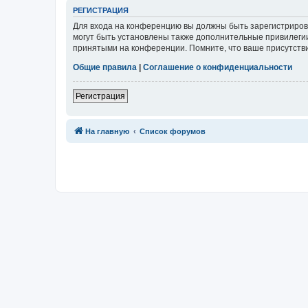
Р
Е
Г
И
С
Т
Р
А
Ц
И
Я
Для входа на конференцию вы должны быть зарегистриров
могут быть установлены также дополнительные привилегии
принятыми на конференции. Помните, что ваше присутстви
Общие правила
|
Соглашение о конфиденциальности
Р
е
г
и
с
т
р
а
ц
и
я
Связаться с
На главную
Список форумов
администрацией