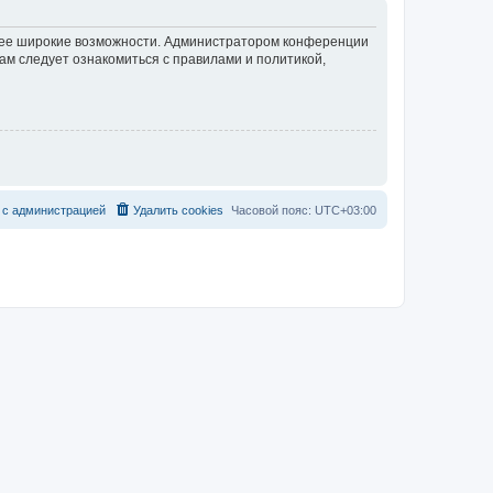
олее широкие возможности. Администратором конференции
ам следует ознакомиться с правилами и политикой,
с
а
д
м
и
н
и
с
т
р
а
ц
и
е
й
Удалить cookies
Часовой пояс:
UTC+03:00