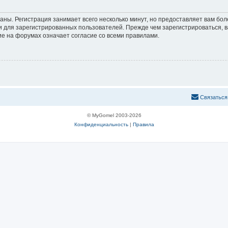
аны. Регистрация занимает всего несколько минут, но предоставляет вам б
 для зарегистрированных пользователей. Прежде чем зарегистрироваться, в
е на форумах означает согласие со всеми правилами.
С
в
я
з
а
т
ь
с
я
© MyGomel 2003-2026
Конфиденциальность
|
Правила