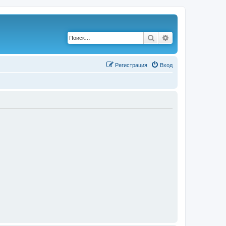
Поиск
Расширенный по
Р
е
г
и
с
т
р
а
ц
и
я
Вход