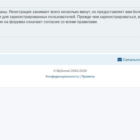
аны. Регистрация занимает всего несколько минут, но предоставляет вам б
 для зарегистрированных пользователей. Прежде чем зарегистрироваться, в
е на форумах означает согласие со всеми правилами.
С
в
я
з
а
т
ь
с
я
© MyGomel 2003-2026
Конфиденциальность
|
Правила