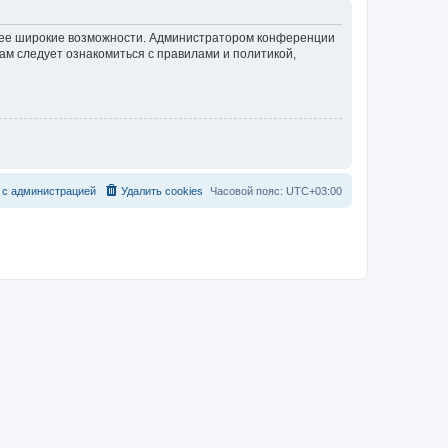
олее широкие возможности. Администратором конференции
ам следует ознакомиться с правилами и политикой,
с
а
д
м
и
н
и
с
т
р
а
ц
и
е
й
Удалить cookies
Часовой пояс:
UTC+03:00