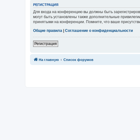
Р
Е
Г
И
С
Т
Р
А
Ц
И
Я
Для входа на конференцию вы должны быть зарегистриров
могут быть установлены также дополнительные привилегии
принятыми на конференции. Помните, что ваше присутстви
Общие правила
|
Соглашение о конфиденциальности
Р
е
г
и
с
т
р
а
ц
и
я
Связаться с
На главную
Список форумов
администрацией