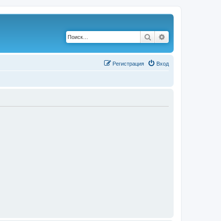
Поиск
Расширенный по
Р
е
г
и
с
т
р
а
ц
и
я
Вход