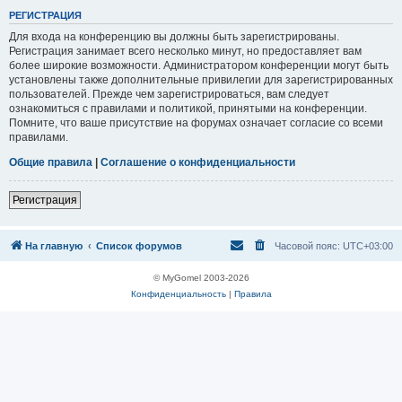
Р
Е
Г
И
С
Т
Р
А
Ц
И
Я
Для входа на конференцию вы должны быть зарегистрированы.
Регистрация занимает всего несколько минут, но предоставляет вам
более широкие возможности. Администратором конференции могут быть
установлены также дополнительные привилегии для зарегистрированных
пользователей. Прежде чем зарегистрироваться, вам следует
ознакомиться с правилами и политикой, принятыми на конференции.
Помните, что ваше присутствие на форумах означает согласие со всеми
правилами.
Общие правила
|
Соглашение о конфиденциальности
Р
е
г
и
с
т
р
а
ц
и
я
На главную
Список форумов
Часовой пояс:
UTC+03:00
© MyGomel 2003-2026
Конфиденциальность
|
Правила