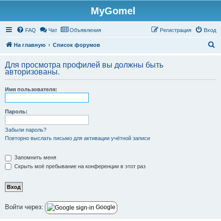
MyGomel
Регистрация
FAQ
Чат
Объявления
Р
е
г
и
с
т
р
а
ц
и
я
Вход
П
На главную
Список форумов
о
Для просмотра профилей вы должны быть
и
авторизованы.
с
Имя пользователя:
к
Пароль:
Забыли пароль?
Повторно выслать письмо для активации учётной записи
Запомнить меня
Скрыть моё пребывание на конференции в этот раз
Войти через:
Google