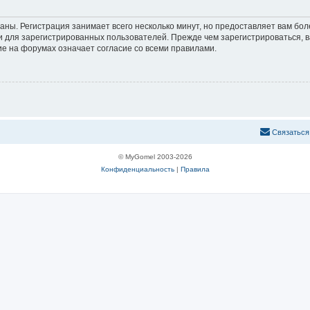
аны. Регистрация занимает всего несколько минут, но предоставляет вам б
 для зарегистрированных пользователей. Прежде чем зарегистрироваться, в
е на форумах означает согласие со всеми правилами.
С
в
я
з
а
т
ь
с
я
© MyGomel 2003-2026
Конфиденциальность
|
Правила