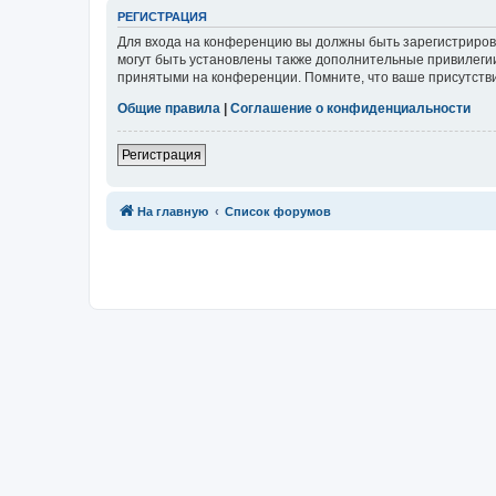
Р
Е
Г
И
С
Т
Р
А
Ц
И
Я
Для входа на конференцию вы должны быть зарегистриров
могут быть установлены также дополнительные привилегии
принятыми на конференции. Помните, что ваше присутстви
Общие правила
|
Соглашение о конфиденциальности
Р
е
г
и
с
т
р
а
ц
и
я
Связаться с
На главную
Список форумов
администрацией