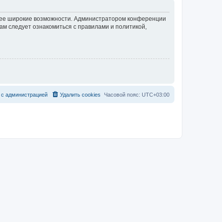
олее широкие возможности. Администратором конференции
ам следует ознакомиться с правилами и политикой,
с
а
д
м
и
н
и
с
т
р
а
ц
и
е
й
Удалить cookies
Часовой пояс:
UTC+03:00