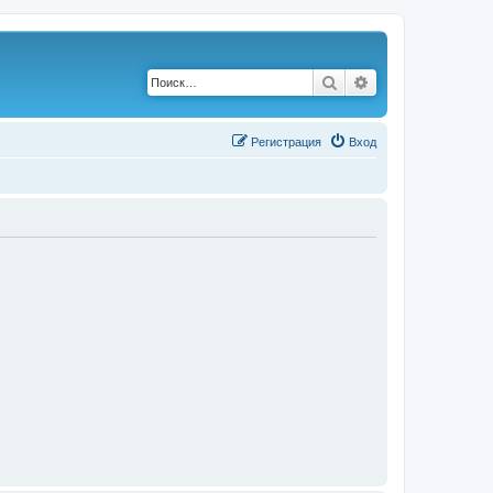
Поиск
Расширенный по
Р
е
г
и
с
т
р
а
ц
и
я
Вход