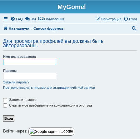
MyGomel
Регистрация
FAQ
Чат
Объявления
Р
е
г
и
с
т
р
а
ц
и
я
Вход
П
На главную
Список форумов
о
Для просмотра профилей вы должны быть
и
авторизованы.
с
Имя пользователя:
к
Пароль:
Забыли пароль?
Повторно выслать письмо для активации учётной записи
Запомнить меня
Скрыть моё пребывание на конференции в этот раз
Войти через:
Google