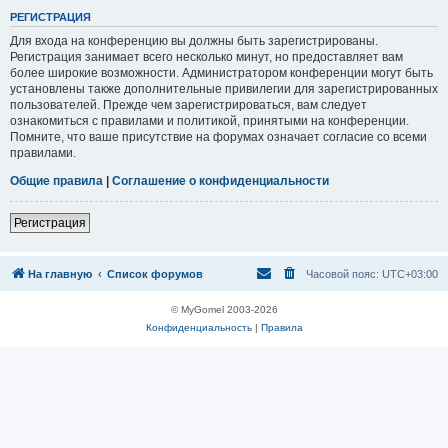
Р
Е
Г
И
С
Т
Р
А
Ц
И
Я
Для входа на конференцию вы должны быть зарегистрированы.
Регистрация занимает всего несколько минут, но предоставляет вам
более широкие возможности. Администратором конференции могут быть
установлены также дополнительные привилегии для зарегистрированных
пользователей. Прежде чем зарегистрироваться, вам следует
ознакомиться с правилами и политикой, принятыми на конференции.
Помните, что ваше присутствие на форумах означает согласие со всеми
правилами.
Общие правила
|
Соглашение о конфиденциальности
Р
е
г
и
с
т
р
а
ц
и
я
На главную
Список форумов
Часовой пояс:
UTC+03:00
© MyGomel 2003-2026
Конфиденциальность
|
Правила