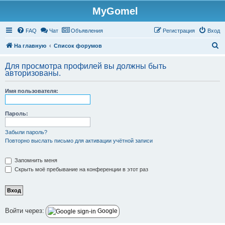
MyGomel
Регистрация
FAQ
Чат
Объявления
Р
е
г
и
с
т
р
а
ц
и
я
Вход
П
На главную
Список форумов
о
Для просмотра профилей вы должны быть
и
авторизованы.
с
Имя пользователя:
к
Пароль:
Забыли пароль?
Повторно выслать письмо для активации учётной записи
Запомнить меня
Скрыть моё пребывание на конференции в этот раз
Войти через:
Google