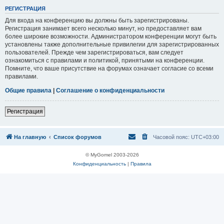
Р
Е
Г
И
С
Т
Р
А
Ц
И
Я
Для входа на конференцию вы должны быть зарегистрированы.
Регистрация занимает всего несколько минут, но предоставляет вам
более широкие возможности. Администратором конференции могут быть
установлены также дополнительные привилегии для зарегистрированных
пользователей. Прежде чем зарегистрироваться, вам следует
ознакомиться с правилами и политикой, принятыми на конференции.
Помните, что ваше присутствие на форумах означает согласие со всеми
правилами.
Общие правила
|
Соглашение о конфиденциальности
Р
е
г
и
с
т
р
а
ц
и
я
На главную
Список форумов
Часовой пояс:
UTC+03:00
© MyGomel 2003-2026
Конфиденциальность
|
Правила