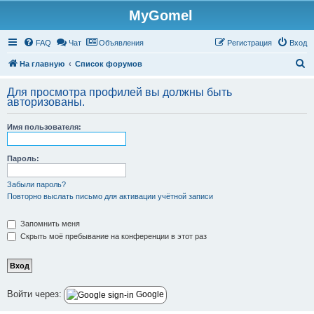
MyGomel
Регистрация
FAQ
Чат
Объявления
Р
е
г
и
с
т
р
а
ц
и
я
Вход
П
На главную
Список форумов
о
Для просмотра профилей вы должны быть
и
авторизованы.
с
Имя пользователя:
к
Пароль:
Забыли пароль?
Повторно выслать письмо для активации учётной записи
Запомнить меня
Скрыть моё пребывание на конференции в этот раз
Войти через:
Google