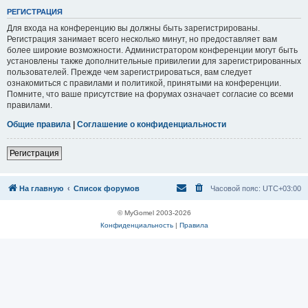
Р
Е
Г
И
С
Т
Р
А
Ц
И
Я
Для входа на конференцию вы должны быть зарегистрированы.
Регистрация занимает всего несколько минут, но предоставляет вам
более широкие возможности. Администратором конференции могут быть
установлены также дополнительные привилегии для зарегистрированных
пользователей. Прежде чем зарегистрироваться, вам следует
ознакомиться с правилами и политикой, принятыми на конференции.
Помните, что ваше присутствие на форумах означает согласие со всеми
правилами.
Общие правила
|
Соглашение о конфиденциальности
Р
е
г
и
с
т
р
а
ц
и
я
На главную
Список форумов
Часовой пояс:
UTC+03:00
© MyGomel 2003-2026
Конфиденциальность
|
Правила