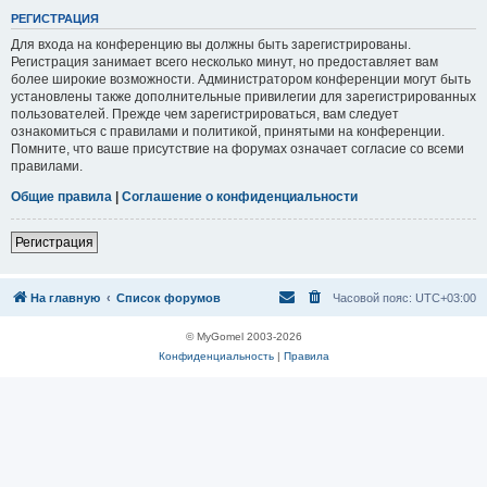
Р
Е
Г
И
С
Т
Р
А
Ц
И
Я
Для входа на конференцию вы должны быть зарегистрированы.
Регистрация занимает всего несколько минут, но предоставляет вам
более широкие возможности. Администратором конференции могут быть
установлены также дополнительные привилегии для зарегистрированных
пользователей. Прежде чем зарегистрироваться, вам следует
ознакомиться с правилами и политикой, принятыми на конференции.
Помните, что ваше присутствие на форумах означает согласие со всеми
правилами.
Общие правила
|
Соглашение о конфиденциальности
Р
е
г
и
с
т
р
а
ц
и
я
На главную
Список форумов
Часовой пояс:
UTC+03:00
© MyGomel 2003-2026
Конфиденциальность
|
Правила