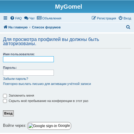
MyGomel
Регистрация
FAQ
Чат
Объявления
Р
е
г
и
с
т
р
а
ц
и
я
Вход
П
На главную
Список форумов
о
Для просмотра профилей вы должны быть
и
авторизованы.
с
Имя пользователя:
к
Пароль:
Забыли пароль?
Повторно выслать письмо для активации учётной записи
Запомнить меня
Скрыть моё пребывание на конференции в этот раз
Войти через:
Google