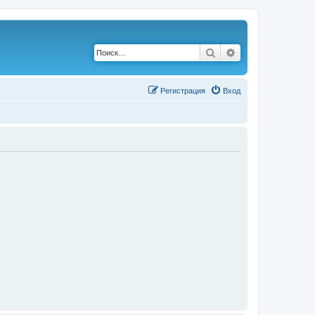
Поиск
Расширенный по
Р
е
г
и
с
т
р
а
ц
и
я
Вход