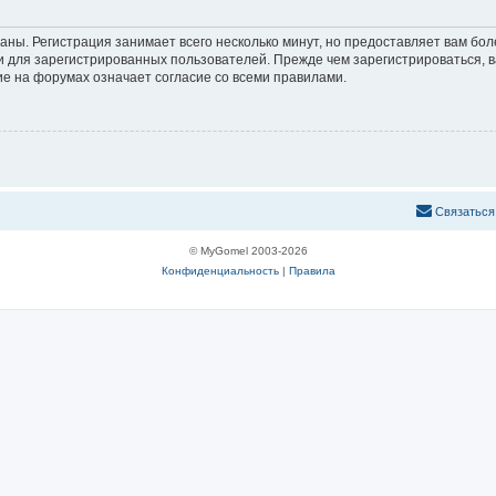
аны. Регистрация занимает всего несколько минут, но предоставляет вам б
 для зарегистрированных пользователей. Прежде чем зарегистрироваться, в
е на форумах означает согласие со всеми правилами.
С
в
я
з
а
т
ь
с
я
© MyGomel 2003-2026
Конфиденциальность
|
Правила