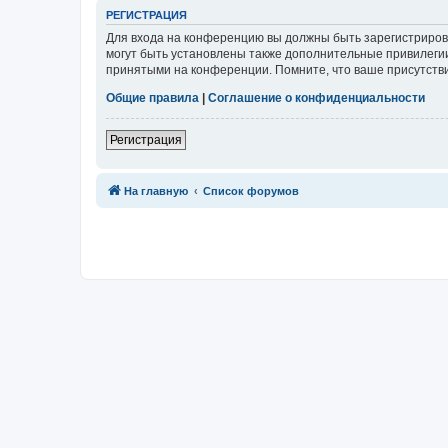
Р
Е
Г
И
С
Т
Р
А
Ц
И
Я
Для входа на конференцию вы должны быть зарегистриров
могут быть установлены также дополнительные привилегии
принятыми на конференции. Помните, что ваше присутстви
Общие правила
|
Соглашение о конфиденциальности
Р
е
г
и
с
т
р
а
ц
и
я
Связаться с
На главную
Список форумов
администрацией