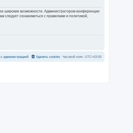
олее широкие возможности. Администратором конференции
ам следует ознакомиться с правилами и политикой,
с
а
д
м
и
н
и
с
т
р
а
ц
и
е
й
Удалить cookies
Часовой пояс:
UTC+03:00