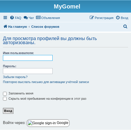
MyGomel
Регистрация
FAQ
Чат
Объявления
Р
е
г
и
с
т
р
а
ц
и
я
Вход
П
На главную
Список форумов
о
Для просмотра профилей вы должны быть
и
авторизованы.
с
Имя пользователя:
к
Пароль:
Забыли пароль?
Повторно выслать письмо для активации учётной записи
Запомнить меня
Скрыть моё пребывание на конференции в этот раз
Войти через:
Google