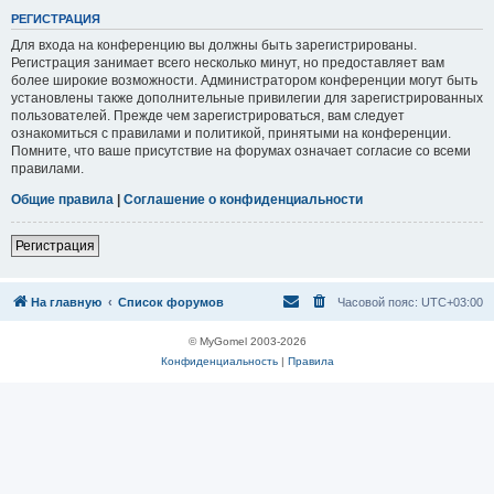
Р
Е
Г
И
С
Т
Р
А
Ц
И
Я
Для входа на конференцию вы должны быть зарегистрированы.
Регистрация занимает всего несколько минут, но предоставляет вам
более широкие возможности. Администратором конференции могут быть
установлены также дополнительные привилегии для зарегистрированных
пользователей. Прежде чем зарегистрироваться, вам следует
ознакомиться с правилами и политикой, принятыми на конференции.
Помните, что ваше присутствие на форумах означает согласие со всеми
правилами.
Общие правила
|
Соглашение о конфиденциальности
Р
е
г
и
с
т
р
а
ц
и
я
На главную
Список форумов
Часовой пояс:
UTC+03:00
© MyGomel 2003-2026
Конфиденциальность
|
Правила