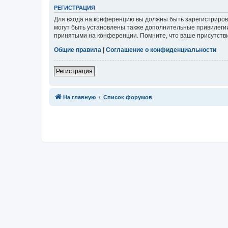
Р
Е
Г
И
С
Т
Р
А
Ц
И
Я
Для входа на конференцию вы должны быть зарегистриров
могут быть установлены также дополнительные привилегии
принятыми на конференции. Помните, что ваше присутстви
Общие правила
|
Соглашение о конфиденциальности
Р
е
г
и
с
т
р
а
ц
и
я
Связаться с
На главную
Список форумов
администрацией