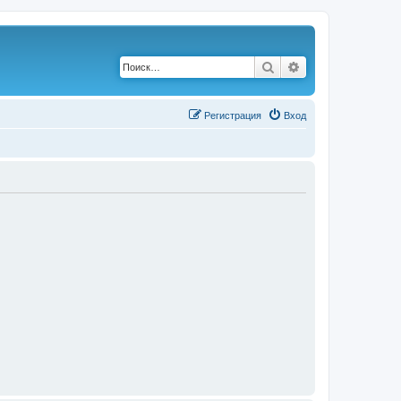
Поиск
Расширенный по
Р
е
г
и
с
т
р
а
ц
и
я
Вход