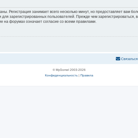
аны. Регистрация занимает всего несколько минут, но предоставляет вам б
 для зарегистрированных пользователей. Прежде чем зарегистрироваться, в
е на форумах означает согласие со всеми правилами.
С
в
я
з
а
т
ь
с
я
© MyGomel 2003-2026
Конфиденциальность
|
Правила