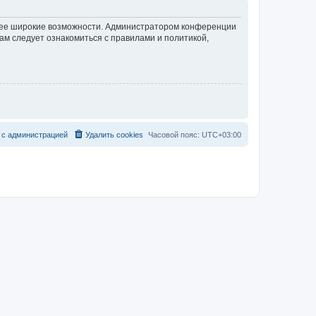
олее широкие возможности. Администратором конференции
ам следует ознакомиться с правилами и политикой,
с
а
д
м
и
н
и
с
т
р
а
ц
и
е
й
Удалить cookies
Часовой пояс:
UTC+03:00