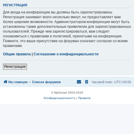
Р
Е
Г
И
С
Т
Р
А
Ц
И
Я
Для входа на конференцию вы должны быть зарегистрированы.
Регистрация занимает всего несколько минут, но предоставляет вам
более широкие возможности. Администратором конференции могут быть
установлены также дополнительные привилегии для зарегистрированных
пользователей. Прежде чем зарегистрироваться, вам следует
ознакомиться с правилами и политикой, принятыми на конференции.
Помните, что ваше присутствие на форумах означает согласие со всеми
правилами.
Общие правила
|
Соглашение о конфиденциальности
Р
е
г
и
с
т
р
а
ц
и
я
На главную
Список форумов
Часовой пояс:
UTC+03:00
© MyGomel 2003-2026
Конфиденциальность
|
Правила