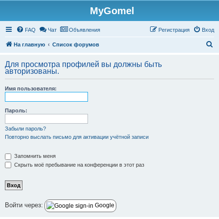
MyGomel
Регистрация
FAQ
Чат
Объявления
Р
е
г
и
с
т
р
а
ц
и
я
Вход
П
На главную
Список форумов
о
Для просмотра профилей вы должны быть
и
авторизованы.
с
Имя пользователя:
к
Пароль:
Забыли пароль?
Повторно выслать письмо для активации учётной записи
Запомнить меня
Скрыть моё пребывание на конференции в этот раз
Войти через:
Google