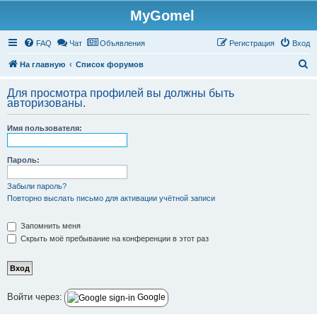
MyGomel
Регистрация
FAQ
Чат
Объявления
Р
е
г
и
с
т
р
а
ц
и
я
Вход
П
На главную
Список форумов
о
Для просмотра профилей вы должны быть
и
авторизованы.
с
Имя пользователя:
к
Пароль:
Забыли пароль?
Повторно выслать письмо для активации учётной записи
Запомнить меня
Скрыть моё пребывание на конференции в этот раз
Войти через:
Google