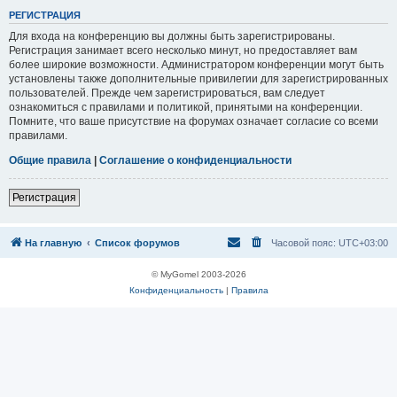
Р
Е
Г
И
С
Т
Р
А
Ц
И
Я
Для входа на конференцию вы должны быть зарегистрированы.
Регистрация занимает всего несколько минут, но предоставляет вам
более широкие возможности. Администратором конференции могут быть
установлены также дополнительные привилегии для зарегистрированных
пользователей. Прежде чем зарегистрироваться, вам следует
ознакомиться с правилами и политикой, принятыми на конференции.
Помните, что ваше присутствие на форумах означает согласие со всеми
правилами.
Общие правила
|
Соглашение о конфиденциальности
Р
е
г
и
с
т
р
а
ц
и
я
На главную
Список форумов
Часовой пояс:
UTC+03:00
© MyGomel 2003-2026
Конфиденциальность
|
Правила