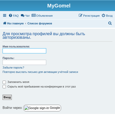
MyGomel
Регистрация
FAQ
Чат
Объявления
Р
е
г
и
с
т
р
а
ц
и
я
Вход
П
На главную
Список форумов
о
Для просмотра профилей вы должны быть
и
авторизованы.
с
Имя пользователя:
к
Пароль:
Забыли пароль?
Повторно выслать письмо для активации учётной записи
Запомнить меня
Скрыть моё пребывание на конференции в этот раз
Войти через:
Google