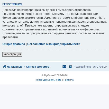
Р
Е
Г
И
С
Т
Р
А
Ц
И
Я
Для входа на конференцию вы должны быть зарегистрированы.
Регистрация занимает всего несколько минут, но предоставляет вам
более широкие возможности. Администратором конференции могут быть
установлены также дополнительные привилегии для зарегистрированных
пользователей. Прежде чем зарегистрироваться, вам следует
ознакомиться с правилами и политикой, принятыми на конференции.
Помните, что ваше присутствие на форумах означает согласие со всеми
правилами.
Общие правила
|
Соглашение о конфиденциальности
Р
е
г
и
с
т
р
а
ц
и
я
На главную
Список форумов
Часовой пояс:
UTC+03:00
© MyGomel 2003-2026
Конфиденциальность
|
Правила