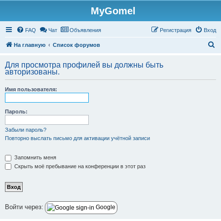
MyGomel
Регистрация
FAQ
Чат
Объявления
Р
е
г
и
с
т
р
а
ц
и
я
Вход
П
На главную
Список форумов
о
Для просмотра профилей вы должны быть
и
авторизованы.
с
Имя пользователя:
к
Пароль:
Забыли пароль?
Повторно выслать письмо для активации учётной записи
Запомнить меня
Скрыть моё пребывание на конференции в этот раз
Войти через:
Google