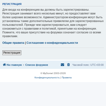
Р
Е
Г
И
С
Т
Р
А
Ц
И
Я
Для входа на конференцию вы должны быть зарегистрированы.
Регистрация занимает всего несколько минут, но предоставляет вам
более широкие возможности. Администратором конференции могут быть
установлены также дополнительные привилегии для зарегистрированных
пользователей. Прежде чем зарегистрироваться, вам следует
ознакомиться с правилами и политикой, принятыми на конференции.
Помните, что ваше присутствие на форумах означает согласие со всеми
правилами.
Общие правила
|
Соглашение о конфиденциальности
Р
е
г
и
с
т
р
а
ц
и
я
На главную
Список форумов
Часовой пояс:
UTC+03:00
© MyGomel 2003-2026
Конфиденциальность
|
Правила