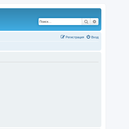
Поиск
Расширенный по
Р
е
г
и
с
т
р
а
ц
и
я
Вход