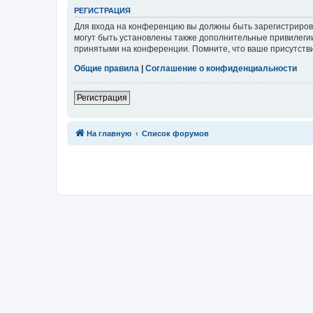
Р
Е
Г
И
С
Т
Р
А
Ц
И
Я
Для входа на конференцию вы должны быть зарегистриров
могут быть установлены также дополнительные привилегии
принятыми на конференции. Помните, что ваше присутстви
Общие правила
|
Соглашение о конфиденциальности
Р
е
г
и
с
т
р
а
ц
и
я
Связаться с
На главную
Список форумов
администрацией