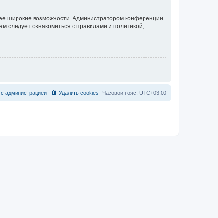
олее широкие возможности. Администратором конференции
ам следует ознакомиться с правилами и политикой,
с
а
д
м
и
н
и
с
т
р
а
ц
и
е
й
Удалить cookies
Часовой пояс:
UTC+03:00