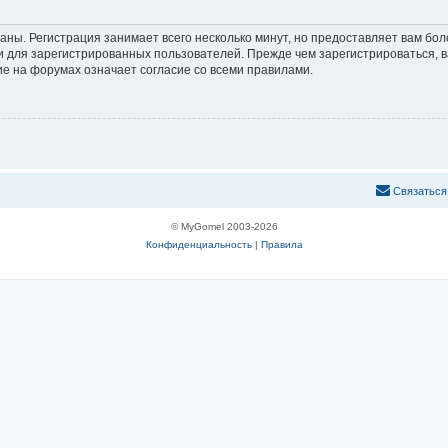
аны. Регистрация занимает всего несколько минут, но предоставляет вам б
 для зарегистрированных пользователей. Прежде чем зарегистрироваться, в
е на форумах означает согласие со всеми правилами.
С
в
я
з
а
т
ь
с
я
© MyGomel 2003-2026
Конфиденциальность
|
Правила