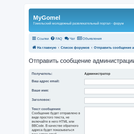
Регистрация
MyGomel
Гомельский молодежный развлекательный портал - форум
Ссылки
FAQ
Чат
Объявления
На главную
Список форумов
Отправить сообщение 
Отправить сообщение администраци
Получатель:
Администратор
Ваш адрес email:
Ваше имя:
Заголовок:
Текст сообщения:
Сообщение будет отправлено в
виде простого текста, не
включайте в него HTML или
BBCode. В качестве обратного
адреса будет показываться
ваш адрес email.