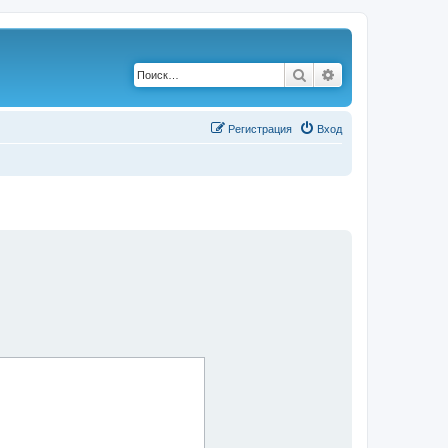
Поиск
Расширенный по
Р
е
г
и
с
т
р
а
ц
и
я
Вход