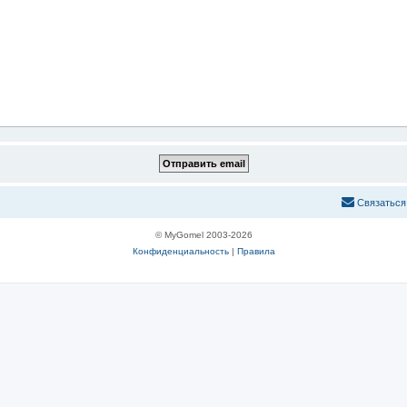
С
в
я
з
а
т
ь
с
я
© MyGomel 2003-2026
Конфиденциальность
|
Правила