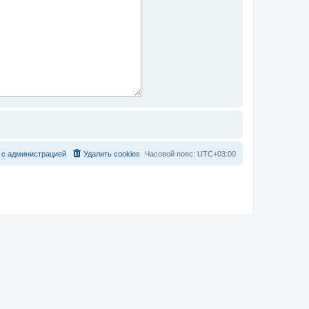
с
а
д
м
и
н
и
с
т
р
а
ц
и
е
й
Удалить cookies
Часовой пояс:
UTC+03:00