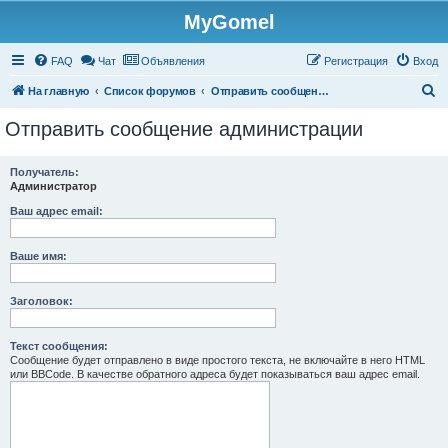
MyGomel
Регистрация
FAQ
Чат
Объявления
Р
е
г
и
с
т
р
а
ц
и
я
Вход
П
На главную
Список форумов
Отправить сообщение администрации
о
Отправить сообщение администрации
и
с
Получатель:
Администратор
к
Ваш адрес email:
Ваше имя:
Заголовок:
Текст сообщения:
Сообщение будет отправлено в виде простого текста, не включайте в него HTML
или BBCode. В качестве обратного адреса будет показываться ваш адрес email.