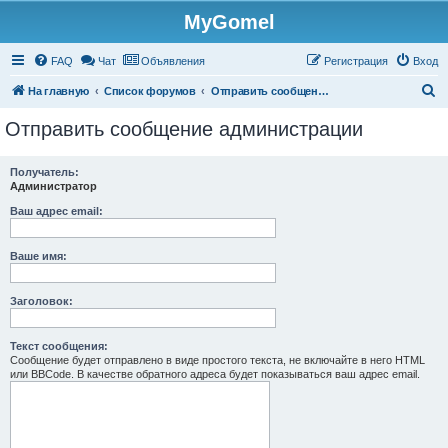
MyGomel
Регистрация
FAQ
Чат
Объявления
Р
е
г
и
с
т
р
а
ц
и
я
Вход
П
На главную
Список форумов
Отправить сообщение администрации
о
Отправить сообщение администрации
и
с
Получатель:
Администратор
к
Ваш адрес email:
Ваше имя:
Заголовок:
Текст сообщения:
Сообщение будет отправлено в виде простого текста, не включайте в него HTML
или BBCode. В качестве обратного адреса будет показываться ваш адрес email.