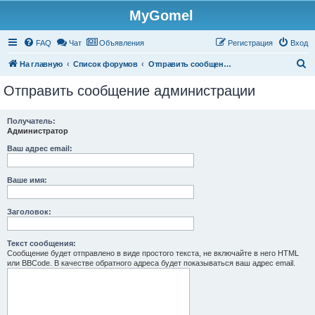
MyGomel
Регистрация
FAQ
Чат
Объявления
Р
е
г
и
с
т
р
а
ц
и
я
Вход
П
На главную
Список форумов
Отправить сообщение администрации
о
Отправить сообщение администрации
и
с
Получатель:
Администратор
к
Ваш адрес email:
Ваше имя:
Заголовок:
Текст сообщения:
Сообщение будет отправлено в виде простого текста, не включайте в него HTML
или BBCode. В качестве обратного адреса будет показываться ваш адрес email.