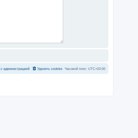
с
а
д
м
и
н
и
с
т
р
а
ц
и
е
й
Удалить cookies
Часовой пояс:
UTC+03:00