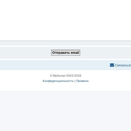
С
в
я
з
а
т
ь
с
я
© MyGomel 2003-2026
Конфиденциальность
|
Правила