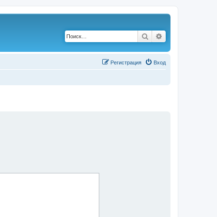
Поиск
Расширенный по
Р
е
г
и
с
т
р
а
ц
и
я
Вход