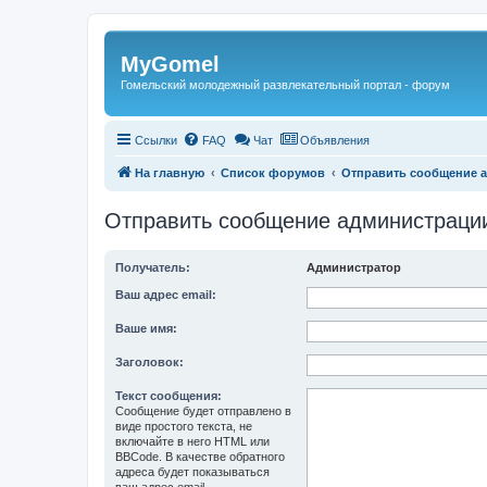
Регистрация
MyGomel
Гомельский молодежный развлекательный портал - форум
Ссылки
FAQ
Чат
Объявления
На главную
Список форумов
Отправить сообщение 
Отправить сообщение администраци
Получатель:
Администратор
Ваш адрес email:
Ваше имя:
Заголовок:
Текст сообщения:
Сообщение будет отправлено в
виде простого текста, не
включайте в него HTML или
BBCode. В качестве обратного
адреса будет показываться
ваш адрес email.