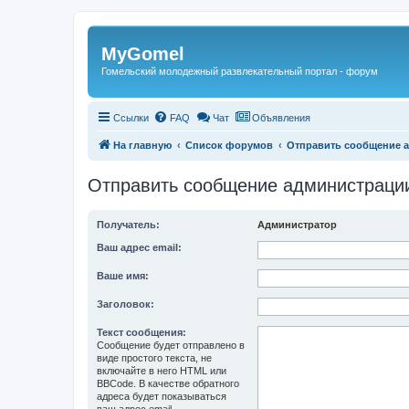
Регистрация
MyGomel
Гомельский молодежный развлекательный портал - форум
Ссылки
FAQ
Чат
Объявления
На главную
Список форумов
Отправить сообщение 
Отправить сообщение администраци
Получатель:
Администратор
Ваш адрес email:
Ваше имя:
Заголовок:
Текст сообщения:
Сообщение будет отправлено в
виде простого текста, не
включайте в него HTML или
BBCode. В качестве обратного
адреса будет показываться
ваш адрес email.