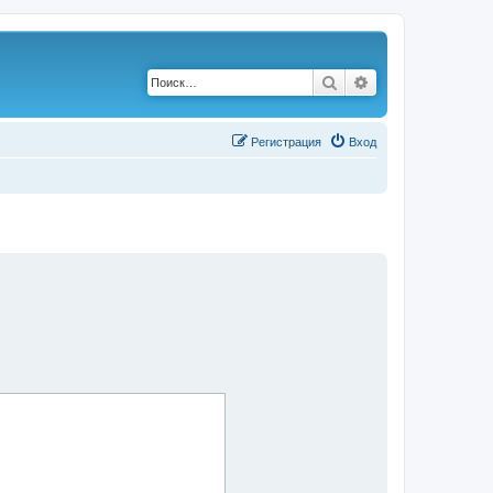
Поиск
Расширенный по
Р
е
г
и
с
т
р
а
ц
и
я
Вход