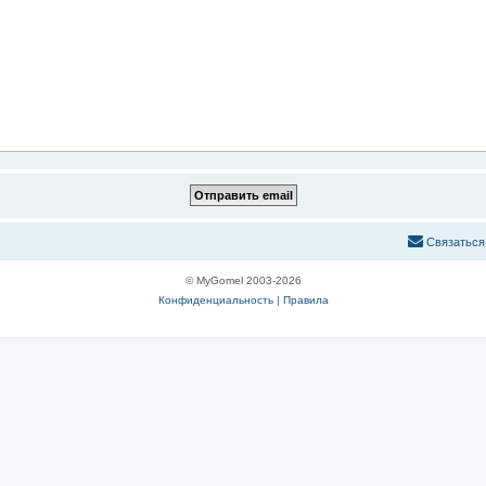
С
в
я
з
а
т
ь
с
я
© MyGomel 2003-2026
Конфиденциальность
|
Правила