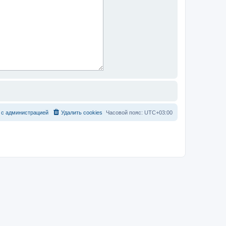
с
а
д
м
и
н
и
с
т
р
а
ц
и
е
й
Удалить cookies
Часовой пояс:
UTC+03:00