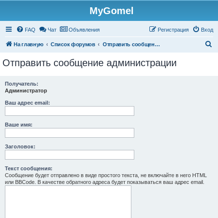
MyGomel
Регистрация
FAQ
Чат
Объявления
Р
е
г
и
с
т
р
а
ц
и
я
Вход
П
На главную
Список форумов
Отправить сообщение администрации
о
Отправить сообщение администрации
и
с
Получатель:
Администратор
к
Ваш адрес email:
Ваше имя:
Заголовок:
Текст сообщения:
Сообщение будет отправлено в виде простого текста, не включайте в него HTML
или BBCode. В качестве обратного адреса будет показываться ваш адрес email.