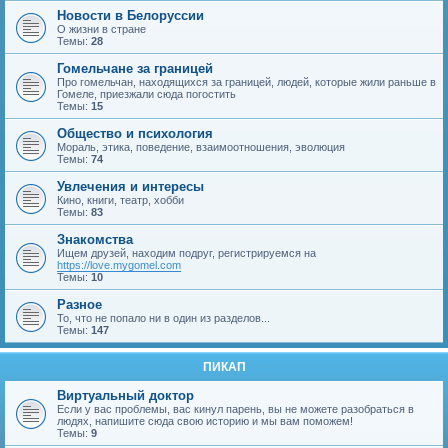
Новости в Белоруссии
О жизни в стране
Темы:
28
Гомельчане за границей
Про гомельчан, находящихся за границей, людей, которые жили раньше в
Гомеле, приезжали сюда погостить
Темы:
15
Общество и психология
Мораль, этика, поведение, взаимоотношения, эволюция
Темы:
74
Увлечения и интересы
Кино, книги, театр, хобби
Темы:
83
Знакомства
Ищем друзей, находим подруг, регистрируемся на
https://love.mygomel.com
Темы:
10
Разное
То, что не попало ни в один из разделов...
Темы:
147
ПИКАП
Виртуальный доктор
Если у вас проблемы, вас кинул парень, вы не можете разобраться в
людях, напишите сюда свою историю и мы вам поможем!
Темы:
9