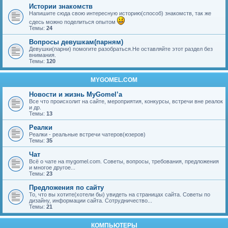
Истории знакомств
Напишите сюда свою интересную историю(способ) знакомств, так же
сдесь можно поделиться опытом
Темы:
24
Вопросы девушкам(парням)
Девушки(парни) помогите разобраться.Не оставляйте этот раздел без
внимания.
Темы:
120
MYGOMEL.COM
Новости и жизнь MyGomel’a
Все что происхолит на сайте, мероприятия, конкурсы, встречи вне реалок
и др.
Темы:
13
Реалки
Реалки - реальные встречи чатеров(юзеров)
Темы:
35
Чат
Всё о чате на mygomel.com. Советы, вопросы, требования, предложения
и многое другое...
Темы:
23
Предложения по сайту
То, что вы хотите(хотели бы) увидеть на страницах сайта. Советы по
дизайну, информации сайта. Сотрудничество...
Темы:
21
КОМПЬЮТЕРЫ