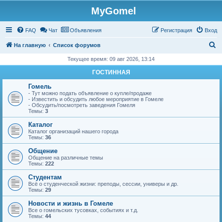
MyGomel
Регистрация
FAQ
Чат
Объявления
Р
е
г
и
с
т
р
а
ц
и
я
Вход
П
На главную
Список форумов
о
Текущее время: 09 авг 2026, 13:14
и
ГОСТИННАЯ
с
Гомель
к
- Тут можно подать объявление о купле/продаже
- Известить и обсудить любое мероприятие в Гомеле
- Обсудить/посмотреть заведения Гомеля
Темы:
3
Каталог
Каталог организаций нашего города
Темы:
36
Общение
Общение на различные темы
Темы:
222
Студентам
Всё о студенческой жизни: преподы, сессии, универы и др.
Темы:
29
Новости и жизнь в Гомеле
Все о гомельских тусовках, событиях и т.д.
Темы:
44