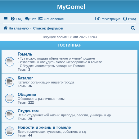
MyGomel
Регистрация
FAQ
Чат
Объявления
Р
е
г
и
с
т
р
а
ц
и
я
Вход
П
На главную
Список форумов
о
Текущее время: 08 авг 2026, 05:03
и
ГОСТИННАЯ
с
Гомель
к
- Тут можно подать объявление о купле/продаже
- Известить и обсудить любое мероприятие в Гомеле
- Обсудить/посмотреть заведения Гомеля
Темы:
3
Каталог
Каталог организаций нашего города
Темы:
36
Общение
Общение на различные темы
Темы:
222
Студентам
Всё о студенческой жизни: преподы, сессии, универы и др.
Темы:
29
Новости и жизнь в Гомеле
Все о гомельских тусовках, событиях и т.д.
Темы:
44