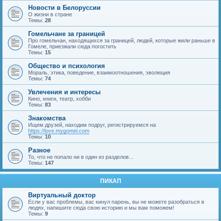
Новости в Белоруссии
О жизни в стране
Темы:
28
Гомельчане за границей
Про гомельчан, находящихся за границей, людей, которые жили раньше в
Гомеле, приезжали сюда погостить
Темы:
15
Общество и психология
Мораль, этика, поведение, взаимоотношения, эволюция
Темы:
74
Увлечения и интересы
Кино, книги, театр, хобби
Темы:
83
Знакомства
Ищем друзей, находим подруг, регистрируемся на
https://love.mygomel.com
Темы:
10
Разное
То, что не попало ни в один из разделов...
Темы:
147
ПИКАП
Виртуальный доктор
Если у вас проблемы, вас кинул парень, вы не можете разобраться в
людях, напишите сюда свою историю и мы вам поможем!
Темы:
9