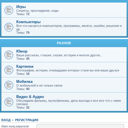
Игры
Секреты, прохождение, коды.
Темы:
72
Компьютеры
Все что касается компьютеров, программы, железо, ошибки, решения и
др.
Темы:
79
РАЗНОЕ
Юмор
Ваши рассказы, стишки, сказки, истории и многое другое...
Темы:
45
Картинки
Фотографии, истории, очевидцами которых стали вы или ваши друзья
Темы:
18
Мобилка
О мобильной и не только связи
Темы:
40
Видео & Аудио
Обсуждаем фильмы, мультфильмы, даты выхода и все все что с ними
связано
Темы:
32
ВХОД
•
Р
Е
Г
И
С
Т
Р
А
Ц
И
Я
Имя пользователя: