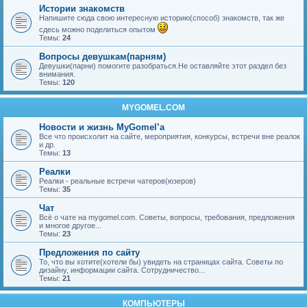
Истории знакомств
Напишите сюда свою интересную историю(способ) знакомств, так же
сдесь можно поделиться опытом
Темы:
24
Вопросы девушкам(парням)
Девушки(парни) помогите разобраться.Не оставляйте этот раздел без
внимания.
Темы:
120
MYGOMEL.COM
Новости и жизнь MyGomel’a
Все что происхолит на сайте, мероприятия, конкурсы, встречи вне реалок
и др.
Темы:
13
Реалки
Реалки - реальные встречи чатеров(юзеров)
Темы:
35
Чат
Всё о чате на mygomel.com. Советы, вопросы, требования, предложения
и многое другое...
Темы:
23
Предложения по сайту
То, что вы хотите(хотели бы) увидеть на страницах сайта. Советы по
дизайну, информации сайта. Сотрудничество...
Темы:
21
КОМПЬЮТЕРЫ