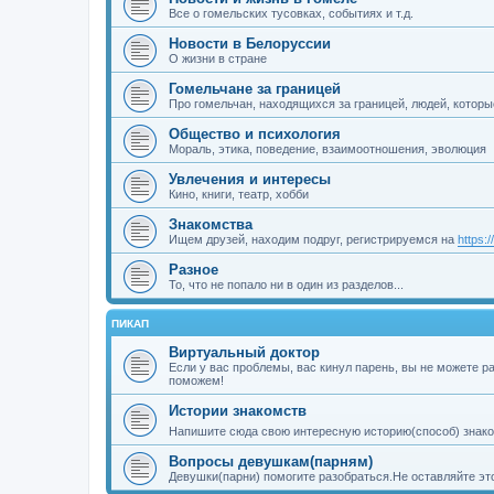
Все о гомельских тусовках, событиях и т.д.
Новости в Белоруссии
О жизни в стране
Гомельчане за границей
Про гомельчан, находящихся за границей, людей, которы
Общество и психология
Мораль, этика, поведение, взаимоотношения, эволюция
Увлечения и интересы
Кино, книги, театр, хобби
Знакомства
Ищем друзей, находим подруг, регистрируемся на
https:
Разное
То, что не попало ни в один из разделов...
ПИКАП
Виртуальный доктор
Если у вас проблемы, вас кинул парень, вы не можете 
поможем!
Истории знакомств
Напишите сюда свою интересную историю(способ) знако
Вопросы девушкам(парням)
Девушки(парни) помогите разобраться.Не оставляйте это