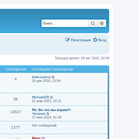
Поиск
Расширенный по
Р
е
г
и
с
т
р
а
ц
и
я
Вход
Текущее время: 08 авг 2026, 20:59
СООБЩЕНИЯ
ПОСЛЕДНЕЕ СООБЩЕНИЕ
П
belarusokna
4
е
29 дек 2020, 13:04
р
е
й
т
П
Michael208
36
и
е
01 мар 2021, 22:11
к
р
п
е
Re: Во что мы верим?›
о
14537
й
П
Чечилия
с
т
е
17 июн 2024, 01:45
л
и
р
е
к
е
д
Нет сообщений
п
1377
й
н
о
т
е
с
и
м
П
л
Maus