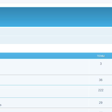
ТЕМЫ
3
36
222
29
р.