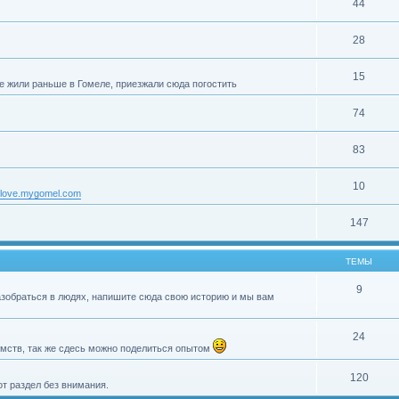
44
28
15
е жили раньше в Гомеле, приезжали сюда погостить
74
83
10
//love.mygomel.com
147
ТЕМЫ
9
разобраться в людях, напишите сюда свою историю и мы вам
24
мств, так же сдесь можно поделиться опытом
120
т раздел без внимания.