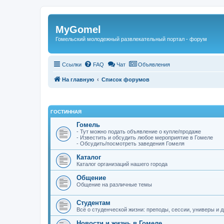
Регистрация
MyGomel
Гомельский молодежный развлекательный портал - форум
Ссылки
FAQ
Чат
Объявления
На главную
Список форумов
ГОСТИННАЯ
Гомель
- Тут можно подать объявление о купле/продаже
- Известить и обсудить любое мероприятие в Гомеле
- Обсудить/посмотреть заведения Гомеля
Каталог
Каталог организаций нашего города
Общение
Общение на различные темы
Студентам
Всё о студенческой жизни: преподы, сессии, универы и д
Новости и жизнь в Гомеле