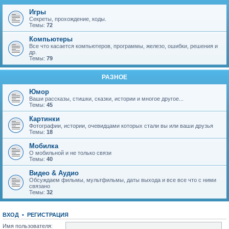
Игры
Секреты, прохождение, коды.
Темы:
72
Компьютеры
Все что касается компьютеров, программы, железо, ошибки, решения и
др.
Темы:
79
РАЗНОЕ
Юмор
Ваши рассказы, стишки, сказки, истории и многое другое...
Темы:
45
Картинки
Фотографии, истории, очевидцами которых стали вы или ваши друзья
Темы:
18
Мобилка
О мобильной и не только связи
Темы:
40
Видео & Аудио
Обсуждаем фильмы, мультфильмы, даты выхода и все все что с ними
связано
Темы:
32
ВХОД
•
Р
Е
Г
И
С
Т
Р
А
Ц
И
Я
Имя пользователя: