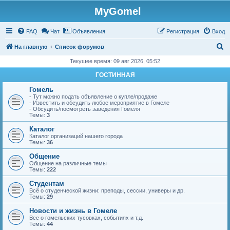
MyGomel
Регистрация
FAQ
Чат
Объявления
Р
е
г
и
с
т
р
а
ц
и
я
Вход
П
На главную
Список форумов
о
Текущее время: 09 авг 2026, 05:52
и
ГОСТИННАЯ
с
Гомель
к
- Тут можно подать объявление о купле/продаже
- Известить и обсудить любое мероприятие в Гомеле
- Обсудить/посмотреть заведения Гомеля
Темы:
3
Каталог
Каталог организаций нашего города
Темы:
36
Общение
Общение на различные темы
Темы:
222
Студентам
Всё о студенческой жизни: преподы, сессии, универы и др.
Темы:
29
Новости и жизнь в Гомеле
Все о гомельских тусовках, событиях и т.д.
Темы:
44