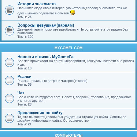
Истории знакомств
Напишите сюда свою интересную историю(способ) знакомств, так же
сдесь можно поделиться опытом
Темы:
24
Вопросы девушкам(парням)
Девушки(парни) помогите разобраться.Не оставляйте этот раздел без
внимания.
Темы:
120
MYGOMEL.COM
Новости и жизнь MyGomel’a
Все что происхолит на сайте, мероприятия, конкурсы, встречи вне реалок
и др.
Темы:
13
Реалки
Реалки - реальные встречи чатеров(юзеров)
Темы:
35
Чат
Всё о чате на mygomel.com. Советы, вопросы, требования, предложения
и многое другое...
Темы:
23
Предложения по сайту
То, что вы хотите(хотели бы) увидеть на страницах сайта. Советы по
дизайну, информации сайта. Сотрудничество...
Темы:
21
КОМПЬЮТЕРЫ