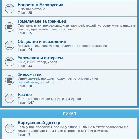
Новости в Белоруссии
О жизни в стране
Темы:
28
Гомельчане за границей
Про гомельчан, находящихся за границей, людей, которые жили раньше в
Гомеле, приезжали сюда погостить
Темы:
15
Общество и психология
Мораль, этика, поведение, взаимоотношения, эволюция
Темы:
74
Увлечения и интересы
Кино, книги, театр, хобби
Темы:
83
Знакомства
Ищем друзей, находим подруг, регистрируемся на
https://love.mygomel.com
Темы:
10
Разное
То, что не попало ни в один из разделов...
Темы:
147
ПИКАП
Виртуальный доктор
Если у вас проблемы, вас кинул парень, вы не можете разобраться в
людях, напишите сюда свою историю и мы вам поможем!
Темы:
9