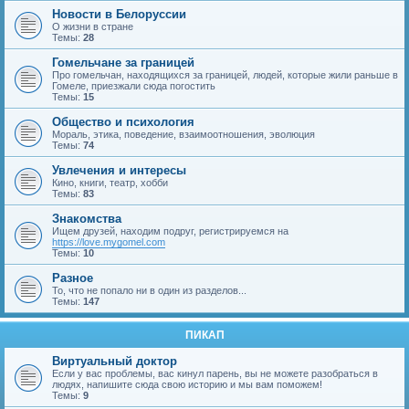
Новости в Белоруссии
О жизни в стране
Темы:
28
Гомельчане за границей
Про гомельчан, находящихся за границей, людей, которые жили раньше в
Гомеле, приезжали сюда погостить
Темы:
15
Общество и психология
Мораль, этика, поведение, взаимоотношения, эволюция
Темы:
74
Увлечения и интересы
Кино, книги, театр, хобби
Темы:
83
Знакомства
Ищем друзей, находим подруг, регистрируемся на
https://love.mygomel.com
Темы:
10
Разное
То, что не попало ни в один из разделов...
Темы:
147
ПИКАП
Виртуальный доктор
Если у вас проблемы, вас кинул парень, вы не можете разобраться в
людях, напишите сюда свою историю и мы вам поможем!
Темы:
9