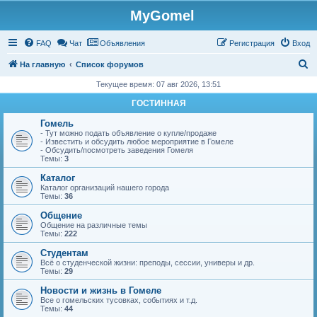
MyGomel
Регистрация
FAQ
Чат
Объявления
Р
е
г
и
с
т
р
а
ц
и
я
Вход
П
На главную
Список форумов
о
Текущее время: 07 авг 2026, 13:51
и
ГОСТИННАЯ
с
Гомель
к
- Тут можно подать объявление о купле/продаже
- Известить и обсудить любое мероприятие в Гомеле
- Обсудить/посмотреть заведения Гомеля
Темы:
3
Каталог
Каталог организаций нашего города
Темы:
36
Общение
Общение на различные темы
Темы:
222
Студентам
Всё о студенческой жизни: преподы, сессии, универы и др.
Темы:
29
Новости и жизнь в Гомеле
Все о гомельских тусовках, событиях и т.д.
Темы:
44