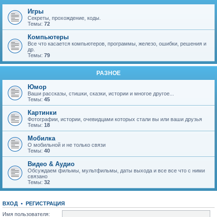
Игры
Секреты, прохождение, коды.
Темы:
72
Компьютеры
Все что касается компьютеров, программы, железо, ошибки, решения и
др.
Темы:
79
РАЗНОЕ
Юмор
Ваши рассказы, стишки, сказки, истории и многое другое...
Темы:
45
Картинки
Фотографии, истории, очевидцами которых стали вы или ваши друзья
Темы:
18
Мобилка
О мобильной и не только связи
Темы:
40
Видео & Аудио
Обсуждаем фильмы, мультфильмы, даты выхода и все все что с ними
связано
Темы:
32
ВХОД
•
Р
Е
Г
И
С
Т
Р
А
Ц
И
Я
Имя пользователя: