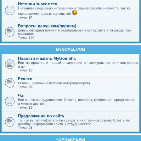
Истории знакомств
Напишите сюда свою интересную историю(способ) знакомств, так же
сдесь можно поделиться опытом
Темы:
24
Вопросы девушкам(парням)
Девушки(парни) помогите разобраться.Не оставляйте этот раздел без
внимания.
Темы:
120
MYGOMEL.COM
Новости и жизнь MyGomel’a
Все что происхолит на сайте, мероприятия, конкурсы, встречи вне реалок
и др.
Темы:
13
Реалки
Реалки - реальные встречи чатеров(юзеров)
Темы:
35
Чат
Всё о чате на mygomel.com. Советы, вопросы, требования, предложения
и многое другое...
Темы:
23
Предложения по сайту
То, что вы хотите(хотели бы) увидеть на страницах сайта. Советы по
дизайну, информации сайта. Сотрудничество...
Темы:
21
КОМПЬЮТЕРЫ