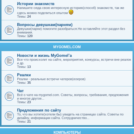
Истории знакомств
Напишите сюда свою интересную историю(способ) знакомств, так же
сдесь можно поделиться опытом
Темы:
24
Вопросы девушкам(парням)
Девушки(парни) помогите разобраться.Не оставляйте этот раздел без
внимания.
Темы:
120
MYGOMEL.COM
Новости и жизнь MyGomel’a
Все что происхолит на сайте, мероприятия, конкурсы, встречи вне реалок
и др.
Темы:
13
Реалки
Реалки - реальные встречи чатеров(юзеров)
Темы:
35
Чат
Всё о чате на mygomel.com. Советы, вопросы, требования, предложения
и многое другое...
Темы:
23
Предложения по сайту
То, что вы хотите(хотели бы) увидеть на страницах сайта. Советы по
дизайну, информации сайта. Сотрудничество...
Темы:
21
КОМПЬЮТЕРЫ