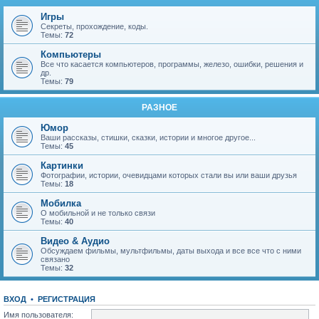
Игры
Секреты, прохождение, коды.
Темы:
72
Компьютеры
Все что касается компьютеров, программы, железо, ошибки, решения и
др.
Темы:
79
РАЗНОЕ
Юмор
Ваши рассказы, стишки, сказки, истории и многое другое...
Темы:
45
Картинки
Фотографии, истории, очевидцами которых стали вы или ваши друзья
Темы:
18
Мобилка
О мобильной и не только связи
Темы:
40
Видео & Аудио
Обсуждаем фильмы, мультфильмы, даты выхода и все все что с ними
связано
Темы:
32
ВХОД
•
Р
Е
Г
И
С
Т
Р
А
Ц
И
Я
Имя пользователя: