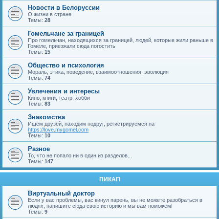
Новости в Белоруссии
О жизни в стране
Темы:
28
Гомельчане за границей
Про гомельчан, находящихся за границей, людей, которые жили раньше в
Гомеле, приезжали сюда погостить
Темы:
15
Общество и психология
Мораль, этика, поведение, взаимоотношения, эволюция
Темы:
74
Увлечения и интересы
Кино, книги, театр, хобби
Темы:
83
Знакомства
Ищем друзей, находим подруг, регистрируемся на
https://love.mygomel.com
Темы:
10
Разное
То, что не попало ни в один из разделов...
Темы:
147
ПИКАП
Виртуальный доктор
Если у вас проблемы, вас кинул парень, вы не можете разобраться в
людях, напишите сюда свою историю и мы вам поможем!
Темы:
9