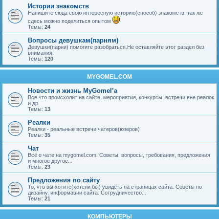
Истории знакомств
Напишите сюда свою интересную историю(способ) знакомств, так же
сдесь можно поделиться опытом
Темы:
24
Вопросы девушкам(парням)
Девушки(парни) помогите разобраться.Не оставляйте этот раздел без
внимания.
Темы:
120
MYGOMEL.COM
Новости и жизнь MyGomel’a
Все что происхолит на сайте, мероприятия, конкурсы, встречи вне реалок
и др.
Темы:
13
Реалки
Реалки - реальные встречи чатеров(юзеров)
Темы:
35
Чат
Всё о чате на mygomel.com. Советы, вопросы, требования, предложения
и многое другое...
Темы:
23
Предложения по сайту
То, что вы хотите(хотели бы) увидеть на страницах сайта. Советы по
дизайну, информации сайта. Сотрудничество...
Темы:
21
КОМПЬЮТЕРЫ