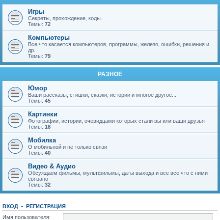
Игры
Секреты, прохождение, коды.
Темы:
72
Компьютеры
Все что касается компьютеров, программы, железо, ошибки, решения и
др.
Темы:
79
РАЗНОЕ
Юмор
Ваши рассказы, стишки, сказки, истории и многое другое...
Темы:
45
Картинки
Фотографии, истории, очевидцами которых стали вы или ваши друзья
Темы:
18
Мобилка
О мобильной и не только связи
Темы:
40
Видео & Аудио
Обсуждаем фильмы, мультфильмы, даты выхода и все все что с ними
связано
Темы:
32
ВХОД
•
Р
Е
Г
И
С
Т
Р
А
Ц
И
Я
Имя пользователя: