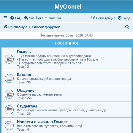
MyGomel
Регистрация
FAQ
Чат
Объявления
Р
е
г
и
с
т
р
а
ц
и
я
Вход
П
На главную
Список форумов
о
Текущее время: 06 авг 2026, 04:43
и
ГОСТИННАЯ
с
Гомель
к
- Тут можно подать объявление о купле/продаже
- Известить и обсудить любое мероприятие в Гомеле
- Обсудить/посмотреть заведения Гомеля
Темы:
3
Каталог
Каталог организаций нашего города
Темы:
36
Общение
Общение на различные темы
Темы:
222
Студентам
Всё о студенческой жизни: преподы, сессии, универы и др.
Темы:
29
Новости и жизнь в Гомеле
Все о гомельских тусовках, событиях и т.д.
Темы:
44