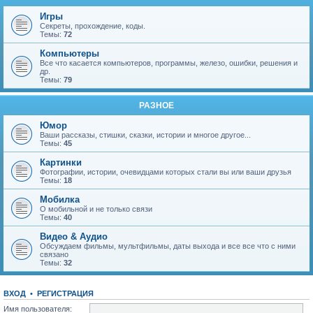
Игры
Секреты, прохождение, коды.
Темы:
72
Компьютеры
Все что касается компьютеров, программы, железо, ошибки, решения и
др.
Темы:
79
РАЗНОЕ
Юмор
Ваши рассказы, стишки, сказки, истории и многое другое...
Темы:
45
Картинки
Фотографии, истории, очевидцами которых стали вы или ваши друзья
Темы:
18
Мобилка
О мобильной и не только связи
Темы:
40
Видео & Аудио
Обсуждаем фильмы, мультфильмы, даты выхода и все все что с ними
связано
Темы:
32
ВХОД
•
Р
Е
Г
И
С
Т
Р
А
Ц
И
Я
Имя пользователя: