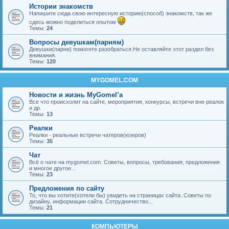
Истории знакомств
Напишите сюда свою интересную историю(способ) знакомств, так же
сдесь можно поделиться опытом
Темы:
24
Вопросы девушкам(парням)
Девушки(парни) помогите разобраться.Не оставляйте этот раздел без
внимания.
Темы:
120
MYGOMEL.COM
Новости и жизнь MyGomel’a
Все что происхолит на сайте, мероприятия, конкурсы, встречи вне реалок
и др.
Темы:
13
Реалки
Реалки - реальные встречи чатеров(юзеров)
Темы:
35
Чат
Всё о чате на mygomel.com. Советы, вопросы, требования, предложения
и многое другое...
Темы:
23
Предложения по сайту
То, что вы хотите(хотели бы) увидеть на страницах сайта. Советы по
дизайну, информации сайта. Сотрудничество...
Темы:
21
КОМПЬЮТЕРЫ