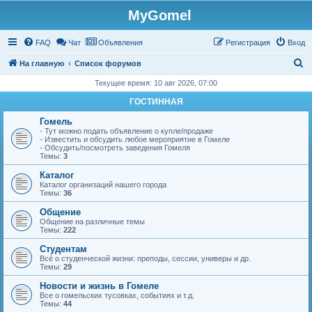
MyGomel
Регистрация
FAQ
Чат
Объявления
Р
е
г
и
с
т
р
а
ц
и
я
Вход
П
На главную
Список форумов
о
Текущее время: 10 авг 2026, 07:00
и
ГОСТИННАЯ
с
Гомель
к
- Тут можно подать объявление о купле/продаже
- Известить и обсудить любое мероприятие в Гомеле
- Обсудить/посмотреть заведения Гомеля
Темы:
3
Каталог
Каталог организаций нашего города
Темы:
36
Общение
Общение на различные темы
Темы:
222
Студентам
Всё о студенческой жизни: преподы, сессии, универы и др.
Темы:
29
Новости и жизнь в Гомеле
Все о гомельских тусовках, событиях и т.д.
Темы:
44