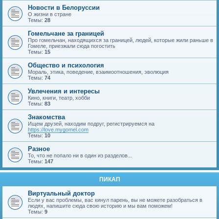
Новости в Белоруссии
О жизни в стране
Темы:
28
Гомельчане за границей
Про гомельчан, находящихся за границей, людей, которые жили раньше в
Гомеле, приезжали сюда погостить
Темы:
15
Общество и психология
Мораль, этика, поведение, взаимоотношения, эволюция
Темы:
74
Увлечения и интересы
Кино, книги, театр, хобби
Темы:
83
Знакомства
Ищем друзей, находим подруг, регистрируемся на
https://love.mygomel.com
Темы:
10
Разное
То, что не попало ни в один из разделов...
Темы:
147
ПИКАП
Виртуальный доктор
Если у вас проблемы, вас кинул парень, вы не можете разобраться в
людях, напишите сюда свою историю и мы вам поможем!
Темы:
9