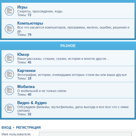
Игры
Секреты, прохождение, коды.
Темы:
72
Компьютеры
Все что касается компьютеров, программы, железо, ошибки, решения и
др.
Темы:
79
РАЗНОЕ
Юмор
Ваши рассказы, стишки, сказки, истории и многое другое...
Темы:
45
Картинки
Фотографии, истории, очевидцами которых стали вы или ваши друзья
Темы:
18
Мобилка
О мобильной и не только связи
Темы:
40
Видео & Аудио
Обсуждаем фильмы, мультфильмы, даты выхода и все все что с ними
связано
Темы:
32
ВХОД
•
Р
Е
Г
И
С
Т
Р
А
Ц
И
Я
Имя пользователя: