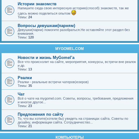
Истории знакомств
Напишите сюда свою интересную историю(способ) знакомств, так же
сдесь можно поделиться опытом
Темы:
24
Вопросы девушкам(парням)
Девушки(парни) помогите разобраться.Не оставляйте этот раздел без
внимания.
Темы:
120
MYGOMEL.COM
Новости и жизнь MyGomel’a
Все что происхолит на сайте, мероприятия, конкурсы, встречи вне реалок
и др.
Темы:
13
Реалки
Реалки - реальные встречи чатеров(юзеров)
Темы:
35
Чат
Всё о чате на mygomel.com. Советы, вопросы, требования, предложения
и многое другое...
Темы:
23
Предложения по сайту
То, что вы хотите(хотели бы) увидеть на страницах сайта. Советы по
дизайну, информации сайта. Сотрудничество...
Темы:
21
КОМПЬЮТЕРЫ