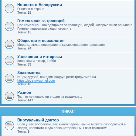
Новости в Белоруссии
О жизни в стране
Темы:
28
Гомельчане за границей
Про гомельчан, находящихся за границей, людей, которые жили раньше в
Гомеле, приезжали сюда погостить
Темы:
15
Общество и психология
Мораль, этика, поведение, взаимоотношения, эволюция
Темы:
74
Увлечения и интересы
Кино, книги, театр, хобби
Темы:
83
Знакомства
Ищем друзей, находим подруг, регистрируемся на
https://love.mygomel.com
Темы:
10
Разное
То, что не попало ни в один из разделов...
Темы:
147
ПИКАП
Виртуальный доктор
Если у вас проблемы, вас кинул парень, вы не можете разобраться в
людях, напишите сюда свою историю и мы вам поможем!
Темы:
9