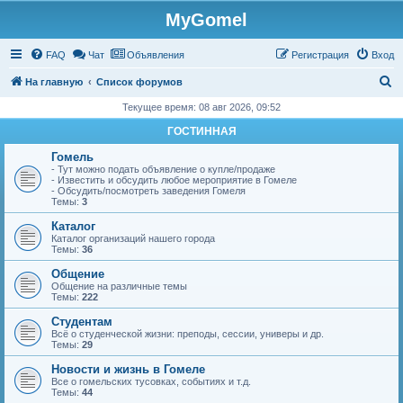
MyGomel
Регистрация
FAQ
Чат
Объявления
Р
е
г
и
с
т
р
а
ц
и
я
Вход
П
На главную
Список форумов
о
Текущее время: 08 авг 2026, 09:52
и
ГОСТИННАЯ
с
Гомель
к
- Тут можно подать объявление о купле/продаже
- Известить и обсудить любое мероприятие в Гомеле
- Обсудить/посмотреть заведения Гомеля
Темы:
3
Каталог
Каталог организаций нашего города
Темы:
36
Общение
Общение на различные темы
Темы:
222
Студентам
Всё о студенческой жизни: преподы, сессии, универы и др.
Темы:
29
Новости и жизнь в Гомеле
Все о гомельских тусовках, событиях и т.д.
Темы:
44