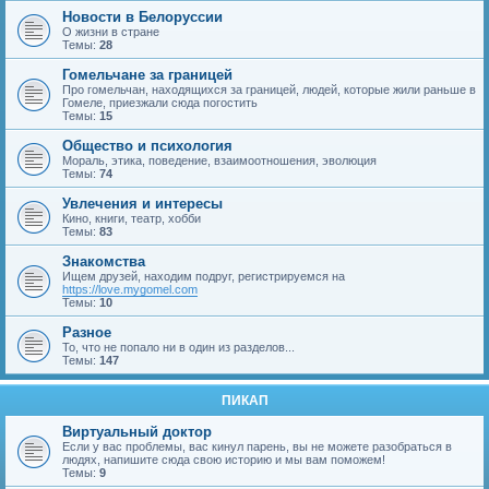
Новости в Белоруссии
О жизни в стране
Темы:
28
Гомельчане за границей
Про гомельчан, находящихся за границей, людей, которые жили раньше в
Гомеле, приезжали сюда погостить
Темы:
15
Общество и психология
Мораль, этика, поведение, взаимоотношения, эволюция
Темы:
74
Увлечения и интересы
Кино, книги, театр, хобби
Темы:
83
Знакомства
Ищем друзей, находим подруг, регистрируемся на
https://love.mygomel.com
Темы:
10
Разное
То, что не попало ни в один из разделов...
Темы:
147
ПИКАП
Виртуальный доктор
Если у вас проблемы, вас кинул парень, вы не можете разобраться в
людях, напишите сюда свою историю и мы вам поможем!
Темы:
9