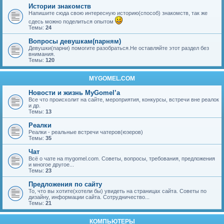
Истории знакомств
Напишите сюда свою интересную историю(способ) знакомств, так же
сдесь можно поделиться опытом
Темы:
24
Вопросы девушкам(парням)
Девушки(парни) помогите разобраться.Не оставляйте этот раздел без
внимания.
Темы:
120
MYGOMEL.COM
Новости и жизнь MyGomel’a
Все что происхолит на сайте, мероприятия, конкурсы, встречи вне реалок
и др.
Темы:
13
Реалки
Реалки - реальные встречи чатеров(юзеров)
Темы:
35
Чат
Всё о чате на mygomel.com. Советы, вопросы, требования, предложения
и многое другое...
Темы:
23
Предложения по сайту
То, что вы хотите(хотели бы) увидеть на страницах сайта. Советы по
дизайну, информации сайта. Сотрудничество...
Темы:
21
КОМПЬЮТЕРЫ