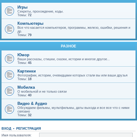
Игры
Секреты, прохождение, коды.
Темы:
72
Компьютеры
Все что касается компьютеров, программы, железо, ошибки, решения и
др.
Темы:
79
РАЗНОЕ
Юмор
Ваши рассказы, стишки, сказки, истории и многое другое...
Темы:
45
Картинки
Фотографии, истории, очевидцами которых стали вы или ваши друзья
Темы:
18
Мобилка
О мобильной и не только связи
Темы:
40
Видео & Аудио
Обсуждаем фильмы, мультфильмы, даты выхода и все все что с ними
связано
Темы:
32
ВХОД
•
Р
Е
Г
И
С
Т
Р
А
Ц
И
Я
Имя пользователя: