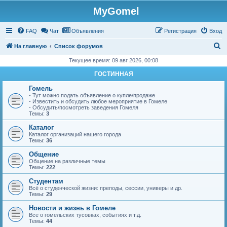
MyGomel
Регистрация
FAQ
Чат
Объявления
Р
е
г
и
с
т
р
а
ц
и
я
Вход
П
На главную
Список форумов
о
Текущее время: 09 авг 2026, 00:08
и
ГОСТИННАЯ
с
Гомель
к
- Тут можно подать объявление о купле/продаже
- Известить и обсудить любое мероприятие в Гомеле
- Обсудить/посмотреть заведения Гомеля
Темы:
3
Каталог
Каталог организаций нашего города
Темы:
36
Общение
Общение на различные темы
Темы:
222
Студентам
Всё о студенческой жизни: преподы, сессии, универы и др.
Темы:
29
Новости и жизнь в Гомеле
Все о гомельских тусовках, событиях и т.д.
Темы:
44