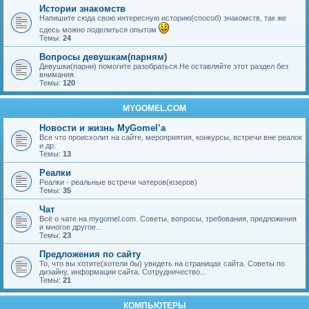
Истории знакомств
Напишите сюда свою интересную историю(способ) знакомств, так же
сдесь можно поделиться опытом
Темы:
24
Вопросы девушкам(парням)
Девушки(парни) помогите разобраться.Не оставляйте этот раздел без
внимания.
Темы:
120
MYGOMEL.COM
Новости и жизнь MyGomel’a
Все что происхолит на сайте, мероприятия, конкурсы, встречи вне реалок
и др.
Темы:
13
Реалки
Реалки - реальные встречи чатеров(юзеров)
Темы:
35
Чат
Всё о чате на mygomel.com. Советы, вопросы, требования, предложения
и многое другое...
Темы:
23
Предложения по сайту
То, что вы хотите(хотели бы) увидеть на страницах сайта. Советы по
дизайну, информации сайта. Сотрудничество...
Темы:
21
КОМПЬЮТЕРЫ