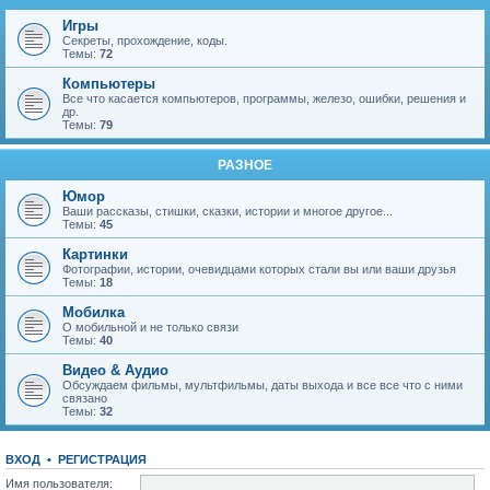
Игры
Секреты, прохождение, коды.
Темы:
72
Компьютеры
Все что касается компьютеров, программы, железо, ошибки, решения и
др.
Темы:
79
РАЗНОЕ
Юмор
Ваши рассказы, стишки, сказки, истории и многое другое...
Темы:
45
Картинки
Фотографии, истории, очевидцами которых стали вы или ваши друзья
Темы:
18
Мобилка
О мобильной и не только связи
Темы:
40
Видео & Аудио
Обсуждаем фильмы, мультфильмы, даты выхода и все все что с ними
связано
Темы:
32
ВХОД
•
Р
Е
Г
И
С
Т
Р
А
Ц
И
Я
Имя пользователя: