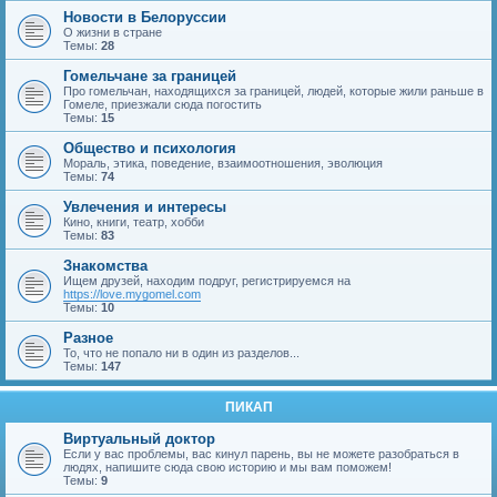
Новости в Белоруссии
О жизни в стране
Темы:
28
Гомельчане за границей
Про гомельчан, находящихся за границей, людей, которые жили раньше в
Гомеле, приезжали сюда погостить
Темы:
15
Общество и психология
Мораль, этика, поведение, взаимоотношения, эволюция
Темы:
74
Увлечения и интересы
Кино, книги, театр, хобби
Темы:
83
Знакомства
Ищем друзей, находим подруг, регистрируемся на
https://love.mygomel.com
Темы:
10
Разное
То, что не попало ни в один из разделов...
Темы:
147
ПИКАП
Виртуальный доктор
Если у вас проблемы, вас кинул парень, вы не можете разобраться в
людях, напишите сюда свою историю и мы вам поможем!
Темы:
9