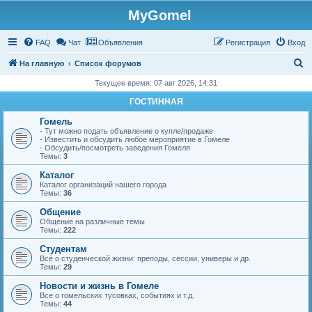
MyGomel
Регистрация
FAQ
Чат
Объявления
Р
е
г
и
с
т
р
а
ц
и
я
Вход
П
На главную
Список форумов
о
Текущее время: 07 авг 2026, 14:31
и
ГОСТИННАЯ
с
Гомель
к
- Тут можно подать объявление о купле/продаже
- Известить и обсудить любое мероприятие в Гомеле
- Обсудить/посмотреть заведения Гомеля
Темы:
3
Каталог
Каталог организаций нашего города
Темы:
36
Общение
Общение на различные темы
Темы:
222
Студентам
Всё о студенческой жизни: преподы, сессии, универы и др.
Темы:
29
Новости и жизнь в Гомеле
Все о гомельских тусовках, событиях и т.д.
Темы:
44