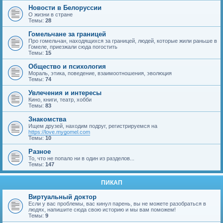
Новости в Белоруссии
О жизни в стране
Темы:
28
Гомельчане за границей
Про гомельчан, находящихся за границей, людей, которые жили раньше в
Гомеле, приезжали сюда погостить
Темы:
15
Общество и психология
Мораль, этика, поведение, взаимоотношения, эволюция
Темы:
74
Увлечения и интересы
Кино, книги, театр, хобби
Темы:
83
Знакомства
Ищем друзей, находим подруг, регистрируемся на
https://love.mygomel.com
Темы:
10
Разное
То, что не попало ни в один из разделов...
Темы:
147
ПИКАП
Виртуальный доктор
Если у вас проблемы, вас кинул парень, вы не можете разобраться в
людях, напишите сюда свою историю и мы вам поможем!
Темы:
9