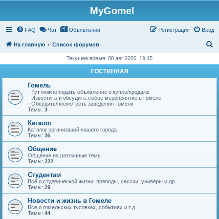
MyGomel
Регистрация
FAQ
Чат
Объявления
Р
е
г
и
с
т
р
а
ц
и
я
Вход
П
На главную
Список форумов
о
Текущее время: 08 авг 2026, 19:15
и
ГОСТИННАЯ
с
Гомель
к
- Тут можно подать объявление о купле/продаже
- Известить и обсудить любое мероприятие в Гомеле
- Обсудить/посмотреть заведения Гомеля
Темы:
3
Каталог
Каталог организаций нашего города
Темы:
36
Общение
Общение на различные темы
Темы:
222
Студентам
Всё о студенческой жизни: преподы, сессии, универы и др.
Темы:
29
Новости и жизнь в Гомеле
Все о гомельских тусовках, событиях и т.д.
Темы:
44