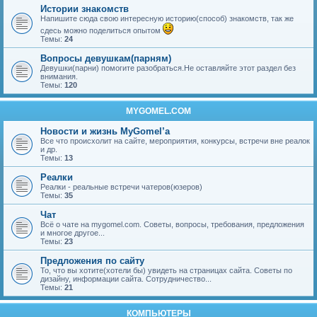
Истории знакомств
Напишите сюда свою интересную историю(способ) знакомств, так же
сдесь можно поделиться опытом
Темы:
24
Вопросы девушкам(парням)
Девушки(парни) помогите разобраться.Не оставляйте этот раздел без
внимания.
Темы:
120
MYGOMEL.COM
Новости и жизнь MyGomel’a
Все что происхолит на сайте, мероприятия, конкурсы, встречи вне реалок
и др.
Темы:
13
Реалки
Реалки - реальные встречи чатеров(юзеров)
Темы:
35
Чат
Всё о чате на mygomel.com. Советы, вопросы, требования, предложения
и многое другое...
Темы:
23
Предложения по сайту
То, что вы хотите(хотели бы) увидеть на страницах сайта. Советы по
дизайну, информации сайта. Сотрудничество...
Темы:
21
КОМПЬЮТЕРЫ