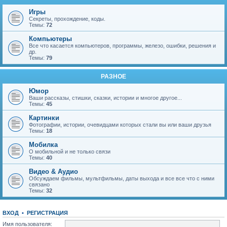
Игры
Секреты, прохождение, коды.
Темы:
72
Компьютеры
Все что касается компьютеров, программы, железо, ошибки, решения и
др.
Темы:
79
РАЗНОЕ
Юмор
Ваши рассказы, стишки, сказки, истории и многое другое...
Темы:
45
Картинки
Фотографии, истории, очевидцами которых стали вы или ваши друзья
Темы:
18
Мобилка
О мобильной и не только связи
Темы:
40
Видео & Аудио
Обсуждаем фильмы, мультфильмы, даты выхода и все все что с ними
связано
Темы:
32
ВХОД
•
Р
Е
Г
И
С
Т
Р
А
Ц
И
Я
Имя пользователя: