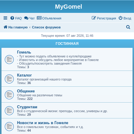
MyGomel
Регистрация
FAQ
Чат
Объявления
Р
е
г
и
с
т
р
а
ц
и
я
Вход
П
На главную
Список форумов
о
Текущее время: 07 авг 2026, 11:46
и
ГОСТИННАЯ
с
Гомель
к
- Тут можно подать объявление о купле/продаже
- Известить и обсудить любое мероприятие в Гомеле
- Обсудить/посмотреть заведения Гомеля
Темы:
3
Каталог
Каталог организаций нашего города
Темы:
36
Общение
Общение на различные темы
Темы:
222
Студентам
Всё о студенческой жизни: преподы, сессии, универы и др.
Темы:
29
Новости и жизнь в Гомеле
Все о гомельских тусовках, событиях и т.д.
Темы:
44