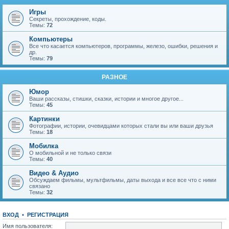
Игры
Секреты, прохождение, коды.
Темы:
72
Компьютеры
Все что касается компьютеров, программы, железо, ошибки, решения и
др.
Темы:
79
РАЗНОЕ
Юмор
Ваши рассказы, стишки, сказки, истории и многое другое...
Темы:
45
Картинки
Фотографии, истории, очевидцами которых стали вы или ваши друзья
Темы:
18
Мобилка
О мобильной и не только связи
Темы:
40
Видео & Аудио
Обсуждаем фильмы, мультфильмы, даты выхода и все все что с ними
связано
Темы:
32
ВХОД
•
Р
Е
Г
И
С
Т
Р
А
Ц
И
Я
Имя пользователя: