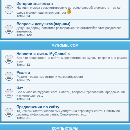
Истории знакомств
Напишите сюда свою интересную историю(способ) знакомств, так же
сдесь можно поделиться опытом
Темы:
24
Вопросы девушкам(парням)
Девушки(парни) помогите разобраться.Не оставляйте этот раздел без
внимания.
Темы:
120
MYGOMEL.COM
Новости и жизнь MyGomel’a
Все что происхолит на сайте, мероприятия, конкурсы, встречи вне реалок
и др.
Темы:
13
Реалки
Реалки - реальные встречи чатеров(юзеров)
Темы:
35
Чат
Всё о чате на mygomel.com. Советы, вопросы, требования, предложения
и многое другое...
Темы:
23
Предложения по сайту
То, что вы хотите(хотели бы) увидеть на страницах сайта. Советы по
дизайну, информации сайта. Сотрудничество...
Темы:
21
КОМПЬЮТЕРЫ