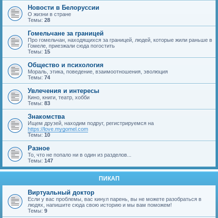
Новости в Белоруссии
О жизни в стране
Темы:
28
Гомельчане за границей
Про гомельчан, находящихся за границей, людей, которые жили раньше в
Гомеле, приезжали сюда погостить
Темы:
15
Общество и психология
Мораль, этика, поведение, взаимоотношения, эволюция
Темы:
74
Увлечения и интересы
Кино, книги, театр, хобби
Темы:
83
Знакомства
Ищем друзей, находим подруг, регистрируемся на
https://love.mygomel.com
Темы:
10
Разное
То, что не попало ни в один из разделов...
Темы:
147
ПИКАП
Виртуальный доктор
Если у вас проблемы, вас кинул парень, вы не можете разобраться в
людях, напишите сюда свою историю и мы вам поможем!
Темы:
9