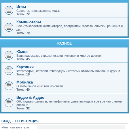
Игры
Секреты, прохождение, коды.
Темы:
72
Компьютеры
Все что касается компьютеров, программы, железо, ошибки, решения и
др.
Темы:
79
РАЗНОЕ
Юмор
Ваши рассказы, стишки, сказки, истории и многое другое...
Темы:
45
Картинки
Фотографии, истории, очевидцами которых стали вы или ваши друзья
Темы:
18
Мобилка
О мобильной и не только связи
Темы:
40
Видео & Аудио
Обсуждаем фильмы, мультфильмы, даты выхода и все все что с ними
связано
Темы:
32
ВХОД
•
Р
Е
Г
И
С
Т
Р
А
Ц
И
Я
Имя пользователя: