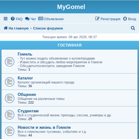
MyGomel
Регистрация
FAQ
Чат
Объявления
Р
е
г
и
с
т
р
а
ц
и
я
Вход
П
На главную
Список форумов
о
Текущее время: 08 авг 2026, 08:37
и
ГОСТИННАЯ
с
Гомель
к
- Тут можно подать объявление о купле/продаже
- Известить и обсудить любое мероприятие в Гомеле
- Обсудить/посмотреть заведения Гомеля
Темы:
3
Каталог
Каталог организаций нашего города
Темы:
36
Общение
Общение на различные темы
Темы:
222
Студентам
Всё о студенческой жизни: преподы, сессии, универы и др.
Темы:
29
Новости и жизнь в Гомеле
Все о гомельских тусовках, событиях и т.д.
Темы:
44