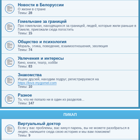
Новости в Белоруссии
О жизни в стране
Темы:
28
Гомельчане за границей
Про гомельчан, находящихся за границей, людей, которые жили раньше в
Гомеле, приезжали сюда погостить
Темы:
15
Общество и психология
Мораль, этика, поведение, взаимоотношения, эволюция
Темы:
74
Увлечения и интересы
Кино, книги, театр, хобби
Темы:
83
Знакомства
Ищем друзей, находим подруг, регистрируемся на
https://love.mygomel.com
Темы:
10
Разное
То, что не попало ни в один из разделов...
Темы:
147
ПИКАП
Виртуальный доктор
Если у вас проблемы, вас кинул парень, вы не можете разобраться в
людях, напишите сюда свою историю и мы вам поможем!
Темы:
9