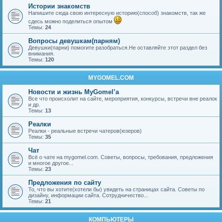
Истории знакомств
Напишите сюда свою интересную историю(способ) знакомств, так же
сдесь можно поделиться опытом
Темы:
24
Вопросы девушкам(парням)
Девушки(парни) помогите разобраться.Не оставляйте этот раздел без
внимания.
Темы:
120
MYGOMEL.COM
Новости и жизнь MyGomel’a
Все что происхолит на сайте, мероприятия, конкурсы, встречи вне реалок
и др.
Темы:
13
Реалки
Реалки - реальные встречи чатеров(юзеров)
Темы:
35
Чат
Всё о чате на mygomel.com. Советы, вопросы, требования, предложения
и многое другое...
Темы:
23
Предложения по сайту
То, что вы хотите(хотели бы) увидеть на страницах сайта. Советы по
дизайну, информации сайта. Сотрудничество...
Темы:
21
КОМПЬЮТЕРЫ