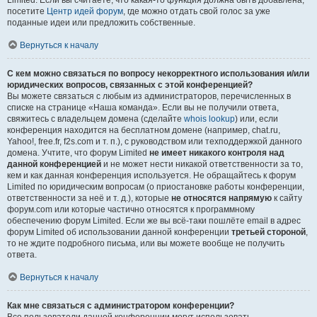
Limited. Если вы считаете, что какая-то функция должна быть добавлена,
посетите
Центр идей форум
, где можно отдать свой голос за уже
поданные идеи или предложить собственные.
Вернуться к началу
С кем можно связаться по вопросу некорректного использования и/или
юридических вопросов, связанных с этой конференцией?
Вы можете связаться с любым из администраторов, перечисленных в
списке на странице «Наша команда». Если вы не получили ответа,
свяжитесь с владельцем домена (сделайте
whois lookup
) или, если
конференция находится на бесплатном домене (например, chat.ru,
Yahoo!, free.fr, f2s.com и т. п.), с руководством или техподдержкой данного
домена. Учтите, что форум Limited
не имеет никакого контроля над
данной конференцией
и не может нести никакой ответственности за то,
кем и как данная конференция используется. Не обращайтесь к форум
Limited по юридическим вопросам (о приостановке работы конференции,
ответственности за неё и т. д.), которые
не относятся напрямую
к сайту
форум.com или которые частично относятся к программному
обеспечению форум Limited. Если же вы всё-таки пошлёте email в адрес
форум Limited об использовании данной конференции
третьей стороной
,
то не ждите подробного письма, или вы можете вообще не получить
ответа.
Вернуться к началу
Как мне связаться с администратором конференции?