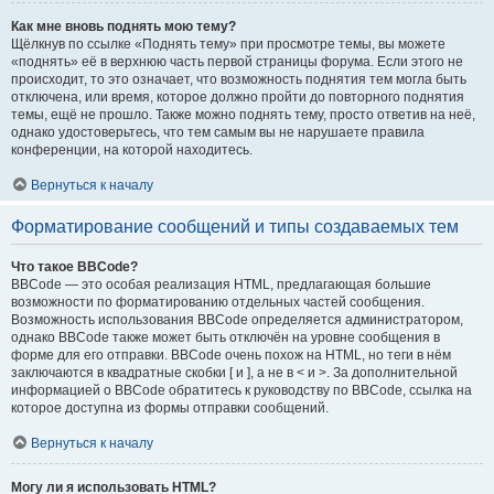
Как мне вновь поднять мою тему?
Щёлкнув по ссылке «Поднять тему» при просмотре темы, вы можете
«поднять» её в верхнюю часть первой страницы форума. Если этого не
происходит, то это означает, что возможность поднятия тем могла быть
отключена, или время, которое должно пройти до повторного поднятия
темы, ещё не прошло. Также можно поднять тему, просто ответив на неё,
однако удостоверьтесь, что тем самым вы не нарушаете правила
конференции, на которой находитесь.
Вернуться к началу
Форматирование сообщений и типы создаваемых тем
Что такое BBCode?
BBCode — это особая реализация HTML, предлагающая большие
возможности по форматированию отдельных частей сообщения.
Возможность использования BBCode определяется администратором,
однако BBCode также может быть отключён на уровне сообщения в
форме для его отправки. BBCode очень похож на HTML, но теги в нём
заключаются в квадратные скобки [ и ], а не в < и >. За дополнительной
информацией о BBCode обратитесь к руководству по BBCode, ссылка на
которое доступна из формы отправки сообщений.
Вернуться к началу
Могу ли я использовать HTML?