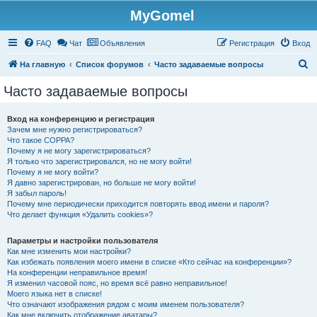
MyGomel
Регистрация
FAQ
Чат
Объявления
Р
е
г
и
с
т
р
а
ц
и
я
Вход
П
На главную
Список форумов
Часто задаваемые вопросы
о
Часто задаваемые вопросы
и
с
Вход на конференцию и регистрация
Зачем мне нужно регистрироваться?
к
Что такое COPPA?
Почему я не могу зарегистрироваться?
Я только что зарегистрировался, но не могу войти!
Почему я не могу войти?
Я давно зарегистрирован, но больше не могу войти!
Я забыл пароль!
Почему мне периодически приходится повторять ввод имени и пароля?
Что делает функция «Удалить cookies»?
Параметры и настройки пользователя
Как мне изменить мои настройки?
Как избежать появления моего имени в списке «Кто сейчас на конференции»?
На конференции неправильное время!
Я изменил часовой пояс, но время всё равно неправильное!
Моего языка нет в списке!
Что означают изображения рядом с моим именем пользователя?
Как мне включить отображение аватары?