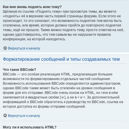
Как мне вновь поднять мою тему?
Щёлкнув по ссылке «Поднять тему» при просмотре темы, вы можете
«поднять» её в верхнюю часть первой страницы форума. Если этого не
происходит, то это означает, что возможность поднятия тем могла быть
отключена, или время, которое должно пройти до повторного поднятия
темы, ещё не прошло. Также можно поднять тему, просто ответив на неё,
однако удостоверьтесь, что тем самым вы не нарушаете правила
конференции, на которой находитесь.
Вернуться к началу
Форматирование сообщений и типы создаваемых тем
Что такое BBCode?
BBCode — это особая реализация HTML, предлагающая большие
возможности по форматированию отдельных частей сообщения.
Возможность использования BBCode определяется администратором,
однако BBCode также может быть отключён на уровне сообщения в
форме для его отправки. BBCode очень похож на HTML, но теги в нём
заключаются в квадратные скобки [ и ], а не в < и >. За дополнительной
информацией о BBCode обратитесь к руководству по BBCode, ссылка на
которое доступна из формы отправки сообщений.
Вернуться к началу
Могу ли я использовать HTML?