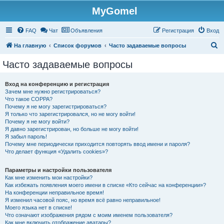
MyGomel
Регистрация
FAQ
Чат
Объявления
Р
е
г
и
с
т
р
а
ц
и
я
Вход
П
На главную
Список форумов
Часто задаваемые вопросы
о
Часто задаваемые вопросы
и
с
Вход на конференцию и регистрация
Зачем мне нужно регистрироваться?
к
Что такое COPPA?
Почему я не могу зарегистрироваться?
Я только что зарегистрировался, но не могу войти!
Почему я не могу войти?
Я давно зарегистрирован, но больше не могу войти!
Я забыл пароль!
Почему мне периодически приходится повторять ввод имени и пароля?
Что делает функция «Удалить cookies»?
Параметры и настройки пользователя
Как мне изменить мои настройки?
Как избежать появления моего имени в списке «Кто сейчас на конференции»?
На конференции неправильное время!
Я изменил часовой пояс, но время всё равно неправильное!
Моего языка нет в списке!
Что означают изображения рядом с моим именем пользователя?
Как мне включить отображение аватары?