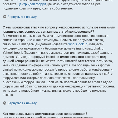
Limited. Если вы считаете, что какая-то функция должна быть добавлена,
посетите
Центр идей форум
, где можно отдать свой голос за уже
поданные идеи или предложить собственные.
Вернуться к началу
С кем можно связаться по вопросу некорректного использования и/или
юридических вопросов, связанных с этой конференцией?
Вы можете связаться с любым из администраторов, перечисленных в
списке на странице «Наша команда». Если вы не получили ответа,
свяжитесь с владельцем домена (сделайте
whois lookup
) или, если
конференция находится на бесплатном домене (например, chat.ru,
Yahoo!, free.fr, f2s.com и т. п.), с руководством или техподдержкой данного
домена. Учтите, что форум Limited
не имеет никакого контроля над
данной конференцией
и не может нести никакой ответственности за то,
кем и как данная конференция используется. Не обращайтесь к форум
Limited по юридическим вопросам (о приостановке работы конференции,
ответственности за неё и т. д.), которые
не относятся напрямую
к сайту
форум.com или которые частично относятся к программному
обеспечению форум Limited. Если же вы всё-таки пошлёте email в адрес
форум Limited об использовании данной конференции
третьей стороной
,
то не ждите подробного письма, или вы можете вообще не получить
ответа.
Вернуться к началу
Как мне связаться с администратором конференции?