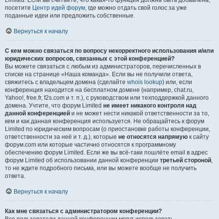
Limited. Если вы считаете, что какая-то функция должна быть добавлена,
посетите
Центр идей форум
, где можно отдать свой голос за уже
поданные идеи или предложить собственные.
Вернуться к началу
С кем можно связаться по вопросу некорректного использования и/или
юридических вопросов, связанных с этой конференцией?
Вы можете связаться с любым из администраторов, перечисленных в
списке на странице «Наша команда». Если вы не получили ответа,
свяжитесь с владельцем домена (сделайте
whois lookup
) или, если
конференция находится на бесплатном домене (например, chat.ru,
Yahoo!, free.fr, f2s.com и т. п.), с руководством или техподдержкой данного
домена. Учтите, что форум Limited
не имеет никакого контроля над
данной конференцией
и не может нести никакой ответственности за то,
кем и как данная конференция используется. Не обращайтесь к форум
Limited по юридическим вопросам (о приостановке работы конференции,
ответственности за неё и т. д.), которые
не относятся напрямую
к сайту
форум.com или которые частично относятся к программному
обеспечению форум Limited. Если же вы всё-таки пошлёте email в адрес
форум Limited об использовании данной конференции
третьей стороной
,
то не ждите подробного письма, или вы можете вообще не получить
ответа.
Вернуться к началу
Как мне связаться с администратором конференции?