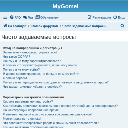
MyGomel
Регистрация
FAQ
Чат
Объявления
Р
е
г
и
с
т
р
а
ц
и
я
Вход
П
На главную
Список форумов
Часто задаваемые вопросы
о
Часто задаваемые вопросы
и
с
Вход на конференцию и регистрация
Зачем мне нужно регистрироваться?
к
Что такое COPPA?
Почему я не могу зарегистрироваться?
Я только что зарегистрировался, но не могу войти!
Почему я не могу войти?
Я давно зарегистрирован, но больше не могу войти!
Я забыл пароль!
Почему мне периодически приходится повторять ввод имени и пароля?
Что делает функция «Удалить cookies»?
Параметры и настройки пользователя
Как мне изменить мои настройки?
Как избежать появления моего имени в списке «Кто сейчас на конференции»?
На конференции неправильное время!
Я изменил часовой пояс, но время всё равно неправильное!
Моего языка нет в списке!
Что означают изображения рядом с моим именем пользователя?
Как мне включить отображение аватары?