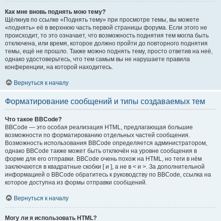
Как мне вновь поднять мою тему?
Щёлкнув по ссылке «Поднять тему» при просмотре темы, вы можете
«поднять» её в верхнюю часть первой страницы форума. Если этого не
происходит, то это означает, что возможность поднятия тем могла быть
отключена, или время, которое должно пройти до повторного поднятия
темы, ещё не прошло. Также можно поднять тему, просто ответив на неё,
однако удостоверьтесь, что тем самым вы не нарушаете правила
конференции, на которой находитесь.
Вернуться к началу
Форматирование сообщений и типы создаваемых тем
Что такое BBCode?
BBCode — это особая реализация HTML, предлагающая большие
возможности по форматированию отдельных частей сообщения.
Возможность использования BBCode определяется администратором,
однако BBCode также может быть отключён на уровне сообщения в
форме для его отправки. BBCode очень похож на HTML, но теги в нём
заключаются в квадратные скобки [ и ], а не в < и >. За дополнительной
информацией о BBCode обратитесь к руководству по BBCode, ссылка на
которое доступна из формы отправки сообщений.
Вернуться к началу
Могу ли я использовать HTML?