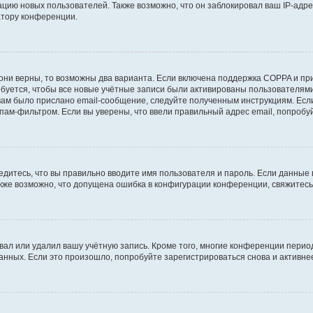
ию новых пользователей. Также возможно, что он заблокировал ваш IP-адре
атору конференции.
они верны, то возможны два варианта. Если включена поддержка COPPA и при 
уется, чтобы все новые учётные записи были активированы пользователями
ам было прислано email-сообщение, следуйте полученным инструкциям. Если
пам-фильтром. Если вы уверены, что ввели правильный адрес email, попробу
едитесь, что вы правильно вводите имя пользователя и пароль. Если данные
Также возможно, что допущена ошибка в конфигурации конференции, свяжитес
вал или удалил вашу учётную запись. Кроме того, многие конференции перио
ных. Если это произошло, попробуйте зарегистрироваться снова и активнее 