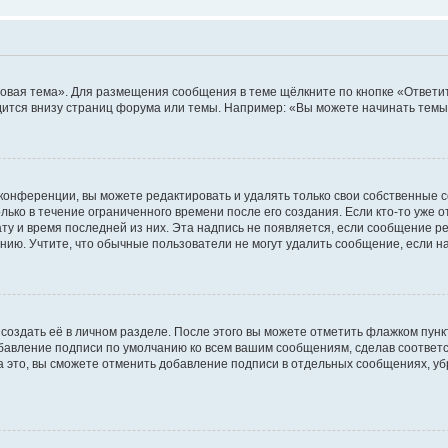
овая тема». Для размещения сообщения в теме щёлкните по кнопке «Ответит
ится внизу страниц форума или темы. Например: «Вы можете начинать темы»
конференции, вы можете редактировать и удалять только свои собственные 
ько в течение ограниченного времени после его создания. Если кто-то уже 
дату и время последней из них. Эта надпись не появляется, если сообщение 
ию. Учтите, что обычные пользователи не могут удалить сообщение, если на 
создать её в личном разделе. После этого вы можете отметить флажком пун
обавление подписи по умолчанию ко всем вашим сообщениям, сделав соотве
а это, вы сможете отменить добавление подписи в отдельных сообщениях, у