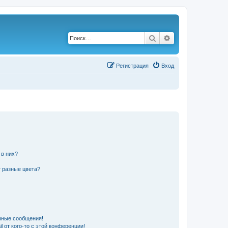
Поиск
Расширенный по
Р
е
г
и
с
т
р
а
ц
и
я
Вход
 в них?
 разные цвета?
чные сообщения!
 от кого-то с этой конференции!