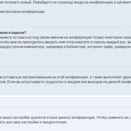
егко получить новый. Перейдите на страницу входа на конференцию и щёлкни
инистратором конференции.
мени и пароля?
сможете оставаться под своим именем на конференции только некоторое огран
 чтобы вам не приходилось вводить имя пользователя и пароль каждый раз, 
щедоступном компьютере, например в библиотеке, интернет-кафе, университе
ам оставаться авторизованным на этой конференции, а также выполняют друг
ом. Если вы испытываете трудности со входом или выходом на данной конфе
е ваши настройки хранятся в базе данных конференции. Чтобы изменить их,
ить все свои настройки и предпочтения.