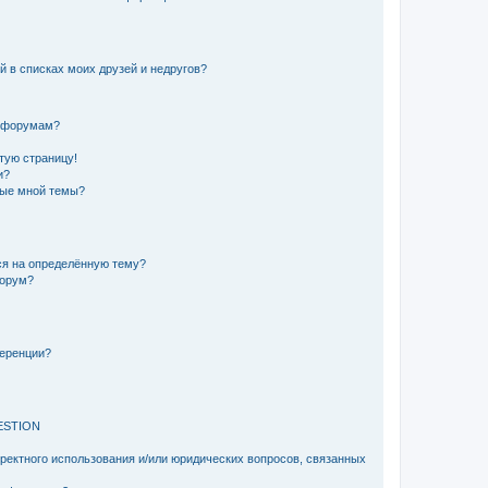
й в списках моих друзей и недругов?
и форумам?
стую страницу!
и?
ные мной темы?
ься на определённую тему?
форум?
ференции?
ESTION
рректного использования и/или юридических вопросов, связанных