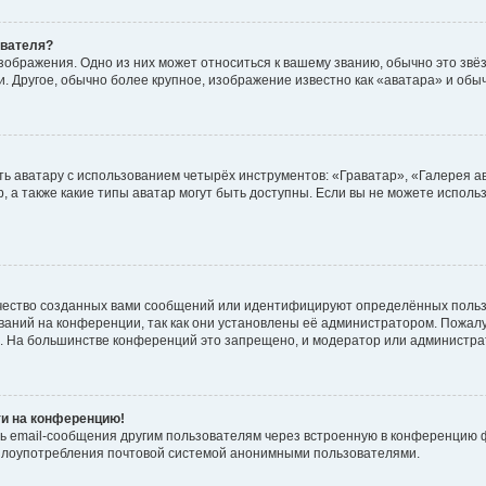
ователя?
зображения. Одно из них может относиться к вашему званию, обычно это звёзд
. Другое, обычно более крупное, изображение известно как «аватара» и обы
ь аватару с использованием четырёх инструментов: «Граватар», «Галерея а
, а также какие типы аватар могут быть доступны. Если вы не можете испол
чество созданных вами сообщений или идентифицируют определённых польз
аний на конференции, так как они установлены её администратором. Пожал
е. На большинстве конференций это запрещено, и модератор или администра
ти на конференцию!
ь email-сообщения другим пользователям через встроенную в конференцию ф
ь злоупотребления почтовой системой анонимными пользователями.