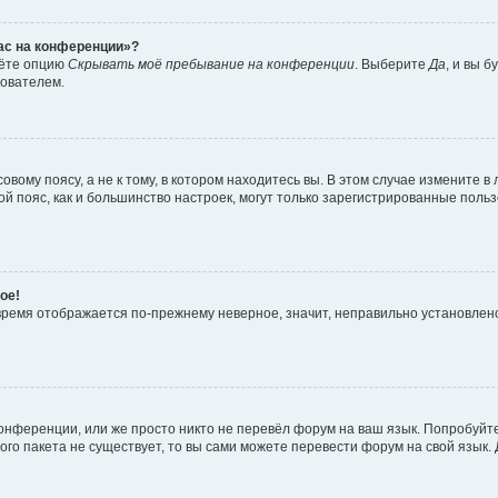
час на конференции»?
дёте опцию
Скрывать моё пребывание на конференции
. Выберите
Да
, и вы 
зователем.
вому поясу, а не к тому, в котором находитесь вы. В этом случае измените в 
овой пояс, как и большинство настроек, могут только зарегистрированные пол
ое!
о время отображается по-прежнему неверное, значит, неправильно установле
онференции, или же просто никто не перевёл форум на ваш язык. Попробуйт
вого пакета не существует, то вы сами можете перевести форум на свой язы