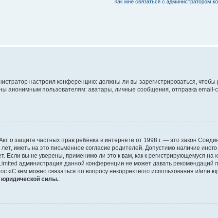
Как мне связаться с администратором 
дминистратор настроил конференцию: должны ли вы зарегистрироваться, чтобы
 анонимным пользователям: аватары, личные сообщения, отправка email-сооб
.
 или Акт о защите частных прав ребёнка в интернете от 1998 г. — это закон Со
т, иметь на это письменное согласие родителей. Допустимо наличие иного
 Если вы не уверены, применимо ли это к вам, как к регистрирующемуся на 
Limited администрация данной конференции не может давать рекомендаций 
ос «С кем можно связаться по вопросу некорректного использования и/или ю
т юридической силы.
.