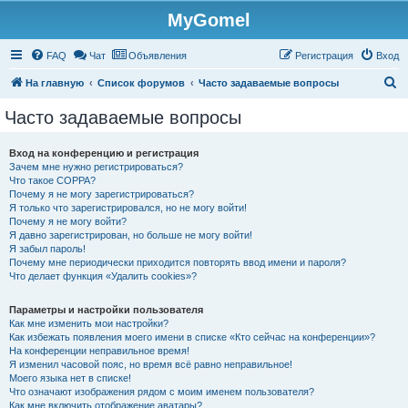
MyGomel
Регистрация
FAQ
Чат
Объявления
Р
е
г
и
с
т
р
а
ц
и
я
Вход
П
На главную
Список форумов
Часто задаваемые вопросы
о
Часто задаваемые вопросы
и
с
Вход на конференцию и регистрация
Зачем мне нужно регистрироваться?
к
Что такое COPPA?
Почему я не могу зарегистрироваться?
Я только что зарегистрировался, но не могу войти!
Почему я не могу войти?
Я давно зарегистрирован, но больше не могу войти!
Я забыл пароль!
Почему мне периодически приходится повторять ввод имени и пароля?
Что делает функция «Удалить cookies»?
Параметры и настройки пользователя
Как мне изменить мои настройки?
Как избежать появления моего имени в списке «Кто сейчас на конференции»?
На конференции неправильное время!
Я изменил часовой пояс, но время всё равно неправильное!
Моего языка нет в списке!
Что означают изображения рядом с моим именем пользователя?
Как мне включить отображение аватары?