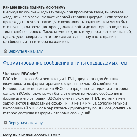
Как мне вновь поднять мою тему?
Щёлкнув по ссылке «Поднять тему» при просмотре темы, вы можете
«поднять» её в верхнюю часть первой страницы форума. Если этого не
происходит, то это означает, что возможность поднятия тем могла быть
отключена, или время, которое должно пройти до повторного поднятия
темы, ещё не прошло. Также можно поднять тему, просто ответив на неё,
однако удостоверьтесь, что тем самым вы не нарушаете правила
конференции, на которой находитесь.
Вернуться к началу
Форматирование сообщений и типы создаваемых тем
Что такое BBCode?
BBCode — это особая реализация HTML, предлагающая большие
возможности по форматированию отдельных частей сообщения.
Возможность использования BBCode определяется администратором,
однако BBCode также может быть отключён на уровне сообщения в
форме для его отправки. BBCode очень похож на HTML, но теги в нём
заключаются в квадратные скобки [ и ], а не в < и >. За дополнительной
информацией о BBCode обратитесь к руководству по BBCode, ссылка на
которое доступна из формы отправки сообщений.
Вернуться к началу
Могу ли я использовать HTML?