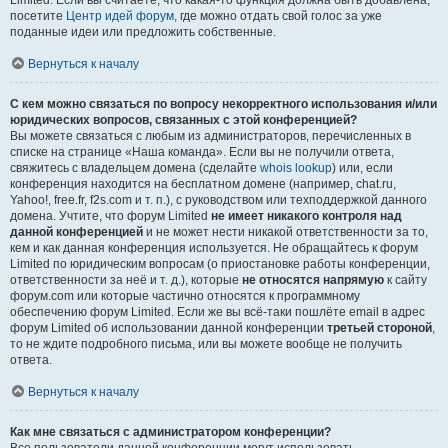
Limited. Если вы считаете, что какая-то функция должна быть добавлена,
посетите
Центр идей форум
, где можно отдать свой голос за уже
поданные идеи или предложить собственные.
Вернуться к началу
С кем можно связаться по вопросу некорректного использования и/или
юридических вопросов, связанных с этой конференцией?
Вы можете связаться с любым из администраторов, перечисленных в
списке на странице «Наша команда». Если вы не получили ответа,
свяжитесь с владельцем домена (сделайте
whois lookup
) или, если
конференция находится на бесплатном домене (например, chat.ru,
Yahoo!, free.fr, f2s.com и т. п.), с руководством или техподдержкой данного
домена. Учтите, что форум Limited
не имеет никакого контроля над
данной конференцией
и не может нести никакой ответственности за то,
кем и как данная конференция используется. Не обращайтесь к форум
Limited по юридическим вопросам (о приостановке работы конференции,
ответственности за неё и т. д.), которые
не относятся напрямую
к сайту
форум.com или которые частично относятся к программному
обеспечению форум Limited. Если же вы всё-таки пошлёте email в адрес
форум Limited об использовании данной конференции
третьей стороной
,
то не ждите подробного письма, или вы можете вообще не получить
ответа.
Вернуться к началу
Как мне связаться с администратором конференции?