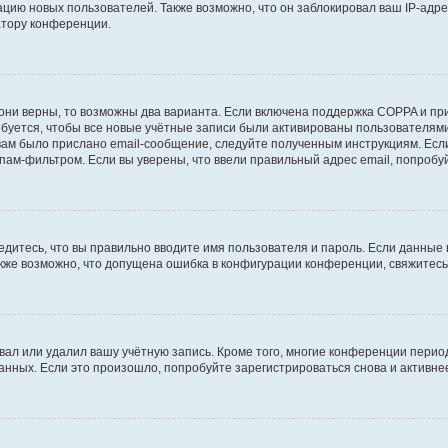
ию новых пользователей. Также возможно, что он заблокировал ваш IP-адре
атору конференции.
они верны, то возможны два варианта. Если включена поддержка COPPA и при 
уется, чтобы все новые учётные записи были активированы пользователями
ам было прислано email-сообщение, следуйте полученным инструкциям. Если
пам-фильтром. Если вы уверены, что ввели правильный адрес email, попробу
едитесь, что вы правильно вводите имя пользователя и пароль. Если данные
Также возможно, что допущена ошибка в конфигурации конференции, свяжитес
вал или удалил вашу учётную запись. Кроме того, многие конференции перио
ных. Если это произошло, попробуйте зарегистрироваться снова и активнее 