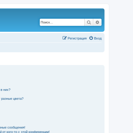
Поиск
Расширенный по
Р
е
г
и
с
т
р
а
ц
и
я
Вход
 в них?
 разные цвета?
чные сообщения!
 от кого-то с этой конференции!