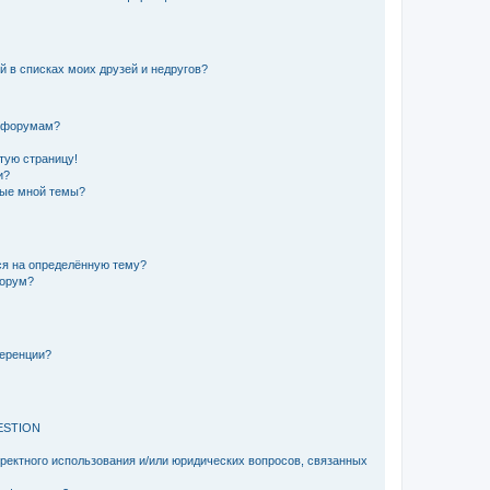
й в списках моих друзей и недругов?
и форумам?
стую страницу!
и?
ные мной темы?
ься на определённую тему?
форум?
ференции?
ESTION
рректного использования и/или юридических вопросов, связанных