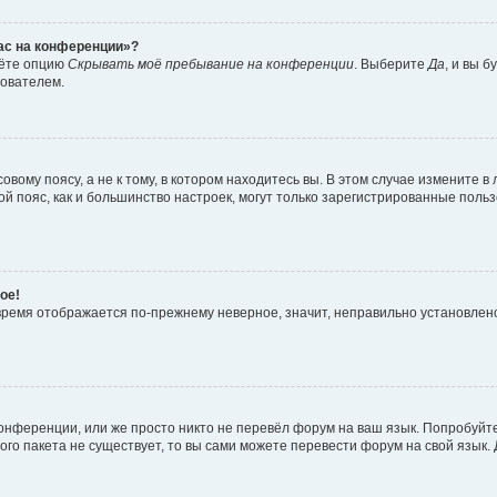
час на конференции»?
дёте опцию
Скрывать моё пребывание на конференции
. Выберите
Да
, и вы 
зователем.
вому поясу, а не к тому, в котором находитесь вы. В этом случае измените в 
овой пояс, как и большинство настроек, могут только зарегистрированные пол
ое!
о время отображается по-прежнему неверное, значит, неправильно установле
онференции, или же просто никто не перевёл форум на ваш язык. Попробуйт
вого пакета не существует, то вы сами можете перевести форум на свой язы