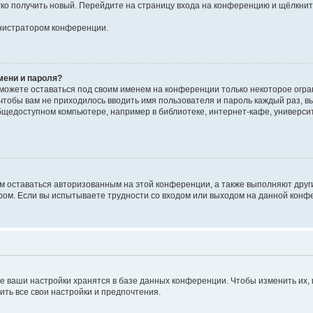
егко получить новый. Перейдите на страницу входа на конференцию и щёлкни
инистратором конференции.
мени и пароля?
сможете оставаться под своим именем на конференции только некоторое огран
 чтобы вам не приходилось вводить имя пользователя и пароль каждый раз, 
щедоступном компьютере, например в библиотеке, интернет-кафе, университе
ам оставаться авторизованным на этой конференции, а также выполняют друг
ом. Если вы испытываете трудности со входом или выходом на данной конфе
е ваши настройки хранятся в базе данных конференции. Чтобы изменить их,
ить все свои настройки и предпочтения.