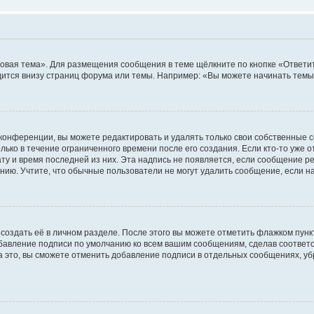
овая тема». Для размещения сообщения в теме щёлкните по кнопке «Ответит
ится внизу страниц форума или темы. Например: «Вы можете начинать темы»
конференции, вы можете редактировать и удалять только свои собственные 
ько в течение ограниченного времени после его создания. Если кто-то уже 
дату и время последней из них. Эта надпись не появляется, если сообщение 
ию. Учтите, что обычные пользователи не могут удалить сообщение, если на 
создать её в личном разделе. После этого вы можете отметить флажком пун
обавление подписи по умолчанию ко всем вашим сообщениям, сделав соотве
а это, вы сможете отменить добавление подписи в отдельных сообщениях, у