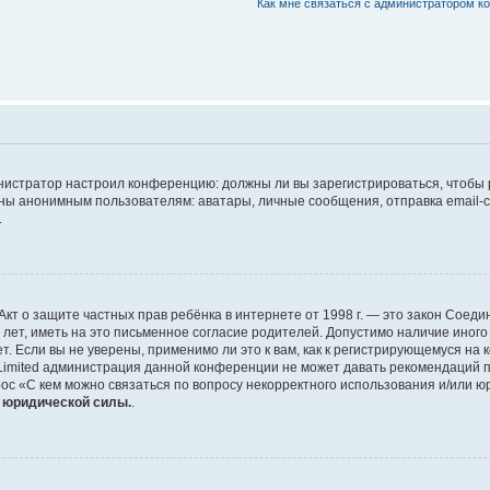
Как мне связаться с администратором 
дминистратор настроил конференцию: должны ли вы зарегистрироваться, чтобы
 анонимным пользователям: аватары, личные сообщения, отправка email-сооб
.
 или Акт о защите частных прав ребёнка в интернете от 1998 г. — это закон Со
т, иметь на это письменное согласие родителей. Допустимо наличие иного
 Если вы не уверены, применимо ли это к вам, как к регистрирующемуся на 
Limited администрация данной конференции не может давать рекомендаций 
ос «С кем можно связаться по вопросу некорректного использования и/или ю
т юридической силы.
.