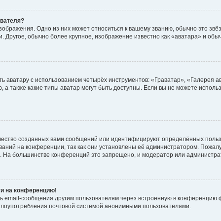
ователя?
зображения. Одно из них может относиться к вашему званию, обычно это звёзд
. Другое, обычно более крупное, изображение известно как «аватара» и обы
ь аватару с использованием четырёх инструментов: «Граватар», «Галерея а
, а также какие типы аватар могут быть доступны. Если вы не можете испол
чество созданных вами сообщений или идентифицируют определённых польз
аний на конференции, так как они установлены её администратором. Пожал
е. На большинстве конференций это запрещено, и модератор или администра
ти на конференцию!
ь email-сообщения другим пользователям через встроенную в конференцию ф
ь злоупотребления почтовой системой анонимными пользователями.