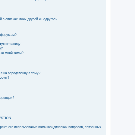
й в списках моих друзей и недругов?
и форумам?
стую страницу!
и?
ные мной темы?
ься на определённую тему?
форум?
ференции?
ESTION
рректного использования и/или юридических вопросов, связанных