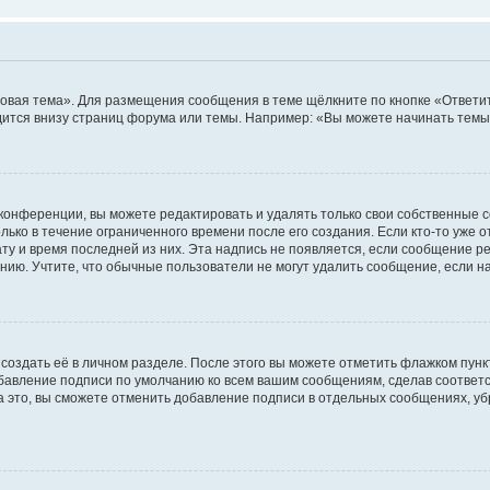
овая тема». Для размещения сообщения в теме щёлкните по кнопке «Ответит
ится внизу страниц форума или темы. Например: «Вы можете начинать темы»
конференции, вы можете редактировать и удалять только свои собственные 
ько в течение ограниченного времени после его создания. Если кто-то уже 
дату и время последней из них. Эта надпись не появляется, если сообщение 
ию. Учтите, что обычные пользователи не могут удалить сообщение, если на 
создать её в личном разделе. После этого вы можете отметить флажком пун
обавление подписи по умолчанию ко всем вашим сообщениям, сделав соотве
а это, вы сможете отменить добавление подписи в отдельных сообщениях, у