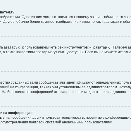
ователя?
зображения. Одно из них может относиться к вашему званию, обычно это звёзд
. Другое, обычно более крупное, изображение известно как «аватара» и обы
ь аватару с использованием четырёх инструментов: «Граватар», «Галерея а
, а также какие типы аватар могут быть доступны. Если вы не можете испол
чество созданных вами сообщений или идентифицируют определённых польз
аний на конференции, так как они установлены её администратором. Пожал
е. На большинстве конференций это запрещено, и модератор или администра
ти на конференцию!
ь email-сообщения другим пользователям через встроенную в конференцию ф
ь злоупотребления почтовой системой анонимными пользователями.