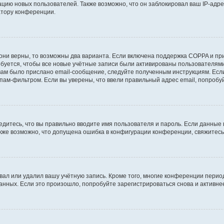
ию новых пользователей. Также возможно, что он заблокировал ваш IP-адре
атору конференции.
они верны, то возможны два варианта. Если включена поддержка COPPA и при 
уется, чтобы все новые учётные записи были активированы пользователями
ам было прислано email-сообщение, следуйте полученным инструкциям. Если
пам-фильтром. Если вы уверены, что ввели правильный адрес email, попробу
едитесь, что вы правильно вводите имя пользователя и пароль. Если данные
Также возможно, что допущена ошибка в конфигурации конференции, свяжитес
вал или удалил вашу учётную запись. Кроме того, многие конференции перио
ных. Если это произошло, попробуйте зарегистрироваться снова и активнее 