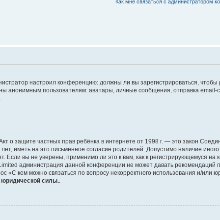
Как мне связаться с администратором 
дминистратор настроил конференцию: должны ли вы зарегистрироваться, чтобы
 анонимным пользователям: аватары, личные сообщения, отправка email-сооб
.
 или Акт о защите частных прав ребёнка в интернете от 1998 г. — это закон Со
т, иметь на это письменное согласие родителей. Допустимо наличие иного
 Если вы не уверены, применимо ли это к вам, как к регистрирующемуся на 
Limited администрация данной конференции не может давать рекомендаций 
ос «С кем можно связаться по вопросу некорректного использования и/или ю
т юридической силы.
.