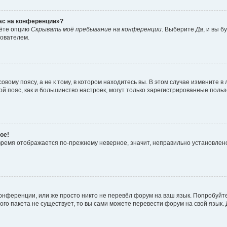
час на конференции»?
дёте опцию
Скрывать моё пребывание на конференции
. Выберите
Да
, и вы 
зователем.
вому поясу, а не к тому, в котором находитесь вы. В этом случае измените в 
овой пояс, как и большинство настроек, могут только зарегистрированные пол
ое!
о время отображается по-прежнему неверное, значит, неправильно установле
онференции, или же просто никто не перевёл форум на ваш язык. Попробуйт
вого пакета не существует, то вы сами можете перевести форум на свой язы