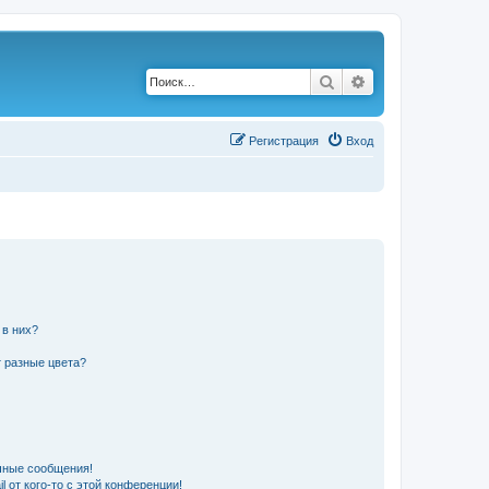
Поиск
Расширенный по
Р
е
г
и
с
т
р
а
ц
и
я
Вход
 в них?
 разные цвета?
чные сообщения!
 от кого-то с этой конференции!