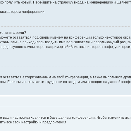
егко получить новый. Перейдите на страницу входа на конференцию и щёлкни
инистратором конференции.
мени и пароля?
сможете оставаться под своим именем на конференции только некоторое огран
 чтобы вам не приходилось вводить имя пользователя и пароль каждый раз, 
щедоступном компьютере, например в библиотеке, интернет-кафе, университе
ам оставаться авторизованным на этой конференции, а также выполняют друг
ом. Если вы испытываете трудности со входом или выходом на данной конфе
е ваши настройки хранятся в базе данных конференции. Чтобы изменить их,
ить все свои настройки и предпочтения.