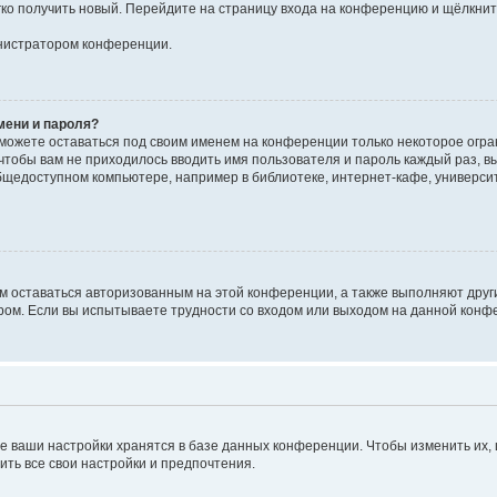
егко получить новый. Перейдите на страницу входа на конференцию и щёлкни
инистратором конференции.
мени и пароля?
сможете оставаться под своим именем на конференции только некоторое огран
 чтобы вам не приходилось вводить имя пользователя и пароль каждый раз, 
щедоступном компьютере, например в библиотеке, интернет-кафе, университе
ам оставаться авторизованным на этой конференции, а также выполняют друг
ом. Если вы испытываете трудности со входом или выходом на данной конфе
е ваши настройки хранятся в базе данных конференции. Чтобы изменить их,
ить все свои настройки и предпочтения.