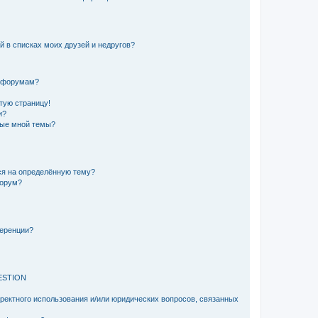
й в списках моих друзей и недругов?
и форумам?
стую страницу!
и?
ные мной темы?
ься на определённую тему?
форум?
ференции?
ESTION
рректного использования и/или юридических вопросов, связанных