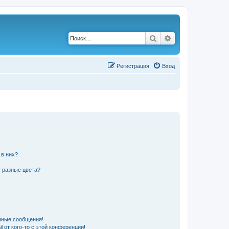
Поиск
Расширенный по
Р
е
г
и
с
т
р
а
ц
и
я
Вход
 в них?
 разные цвета?
чные сообщения!
 от кого-то с этой конференции!