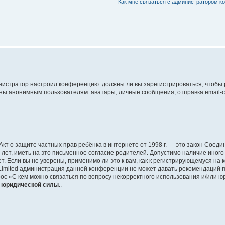
Как мне связаться с администратором 
дминистратор настроил конференцию: должны ли вы зарегистрироваться, чтобы
 анонимным пользователям: аватары, личные сообщения, отправка email-сооб
.
 или Акт о защите частных прав ребёнка в интернете от 1998 г. — это закон Со
т, иметь на это письменное согласие родителей. Допустимо наличие иного
 Если вы не уверены, применимо ли это к вам, как к регистрирующемуся на 
Limited администрация данной конференции не может давать рекомендаций 
ос «С кем можно связаться по вопросу некорректного использования и/или ю
т юридической силы.
.