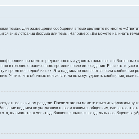
овая тема». Для размещения сообщения в теме щёлкните по кнопке «Ответит
ится внизу страниц форума или темы. Например: «Вы можете начинать темы»
конференции, вы можете редактировать и удалять только свои собственные 
ько в течение ограниченного времени после его создания. Если кто-то уже 
дату и время последней из них. Эта надпись не появляется, если сообщение 
ию. Учтите, что обычные пользователи не могут удалить сообщение, если на 
создать её в личном разделе. После этого вы можете отметить флажком пун
обавление подписи по умолчанию ко всем вашим сообщениям, сделав соотве
а это, вы сможете отменить добавление подписи в отдельных сообщениях, у