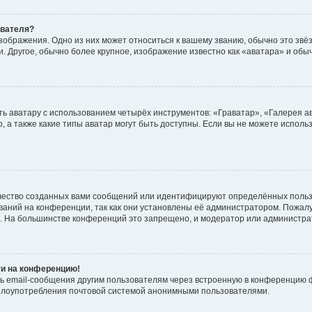
ователя?
зображения. Одно из них может относиться к вашему званию, обычно это звёзд
. Другое, обычно более крупное, изображение известно как «аватара» и обы
ь аватару с использованием четырёх инструментов: «Граватар», «Галерея а
, а также какие типы аватар могут быть доступны. Если вы не можете испол
чество созданных вами сообщений или идентифицируют определённых польз
аний на конференции, так как они установлены её администратором. Пожал
е. На большинстве конференций это запрещено, и модератор или администра
ти на конференцию!
ь email-сообщения другим пользователям через встроенную в конференцию ф
ь злоупотребления почтовой системой анонимными пользователями.