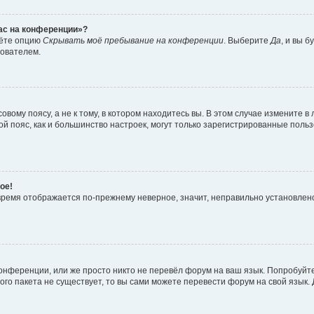
час на конференции»?
дёте опцию
Скрывать моё пребывание на конференции
. Выберите
Да
, и вы 
зователем.
вому поясу, а не к тому, в котором находитесь вы. В этом случае измените в 
овой пояс, как и большинство настроек, могут только зарегистрированные пол
ое!
о время отображается по-прежнему неверное, значит, неправильно установле
онференции, или же просто никто не перевёл форум на ваш язык. Попробуйт
вого пакета не существует, то вы сами можете перевести форум на свой язы