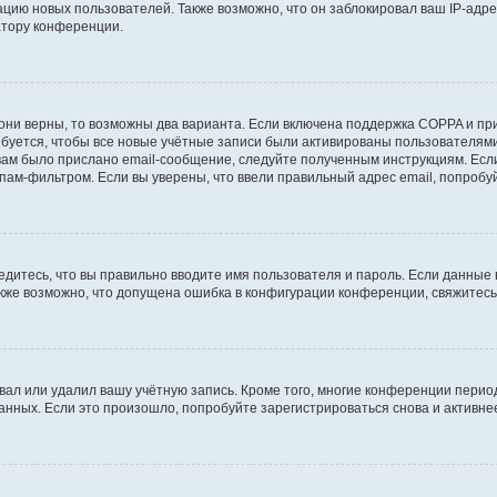
ию новых пользователей. Также возможно, что он заблокировал ваш IP-адре
атору конференции.
они верны, то возможны два варианта. Если включена поддержка COPPA и при 
уется, чтобы все новые учётные записи были активированы пользователями
ам было прислано email-сообщение, следуйте полученным инструкциям. Если
пам-фильтром. Если вы уверены, что ввели правильный адрес email, попробу
едитесь, что вы правильно вводите имя пользователя и пароль. Если данные
Также возможно, что допущена ошибка в конфигурации конференции, свяжитес
вал или удалил вашу учётную запись. Кроме того, многие конференции перио
ных. Если это произошло, попробуйте зарегистрироваться снова и активнее 