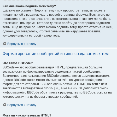
Как мне вновь поднять мою тему?
Щёлкнув по ссылке «Поднять тему» при просмотре темы, вы можете
«поднять» её в верхнюю часть первой страницы форума. Если этого не
происходит, то это означает, что возможность поднятия тем могла быть
отключена, или время, которое должно пройти до повторного поднятия
темы, ещё не прошло. Также можно поднять тему, просто ответив на неё,
однако удостоверьтесь, что тем самым вы не нарушаете правила
конференции, на которой находитесь.
Вернуться к началу
Форматирование сообщений и типы создаваемых тем
Что такое BBCode?
BBCode — это особая реализация HTML, предлагающая большие
возможности по форматированию отдельных частей сообщения.
Возможность использования BBCode определяется администратором,
однако BBCode также может быть отключён на уровне сообщения в
форме для его отправки. BBCode очень похож на HTML, но теги в нём
заключаются в квадратные скобки [ и ], а не в < и >. За дополнительной
информацией о BBCode обратитесь к руководству по BBCode, ссылка на
которое доступна из формы отправки сообщений.
Вернуться к началу
Могу ли я использовать HTML?