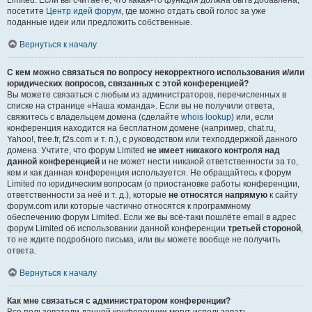
Limited. Если вы считаете, что какая-то функция должна быть добавлена,
посетите
Центр идей форум
, где можно отдать свой голос за уже
поданные идеи или предложить собственные.
Вернуться к началу
С кем можно связаться по вопросу некорректного использования и/или
юридических вопросов, связанных с этой конференцией?
Вы можете связаться с любым из администраторов, перечисленных в
списке на странице «Наша команда». Если вы не получили ответа,
свяжитесь с владельцем домена (сделайте
whois lookup
) или, если
конференция находится на бесплатном домене (например, chat.ru,
Yahoo!, free.fr, f2s.com и т. п.), с руководством или техподдержкой данного
домена. Учтите, что форум Limited
не имеет никакого контроля над
данной конференцией
и не может нести никакой ответственности за то,
кем и как данная конференция используется. Не обращайтесь к форум
Limited по юридическим вопросам (о приостановке работы конференции,
ответственности за неё и т. д.), которые
не относятся напрямую
к сайту
форум.com или которые частично относятся к программному
обеспечению форум Limited. Если же вы всё-таки пошлёте email в адрес
форум Limited об использовании данной конференции
третьей стороной
,
то не ждите подробного письма, или вы можете вообще не получить
ответа.
Вернуться к началу
Как мне связаться с администратором конференции?