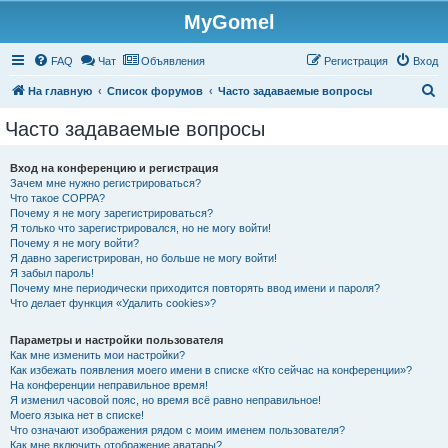
MyGomel
Регистрация
FAQ
Чат
Объявления
Р
е
г
и
с
т
р
а
ц
и
я
Вход
П
На главную
Список форумов
Часто задаваемые вопросы
о
Часто задаваемые вопросы
и
с
Вход на конференцию и регистрация
Зачем мне нужно регистрироваться?
к
Что такое COPPA?
Почему я не могу зарегистрироваться?
Я только что зарегистрировался, но не могу войти!
Почему я не могу войти?
Я давно зарегистрирован, но больше не могу войти!
Я забыл пароль!
Почему мне периодически приходится повторять ввод имени и пароля?
Что делает функция «Удалить cookies»?
Параметры и настройки пользователя
Как мне изменить мои настройки?
Как избежать появления моего имени в списке «Кто сейчас на конференции»?
На конференции неправильное время!
Я изменил часовой пояс, но время всё равно неправильное!
Моего языка нет в списке!
Что означают изображения рядом с моим именем пользователя?
Как мне включить отображение аватары?